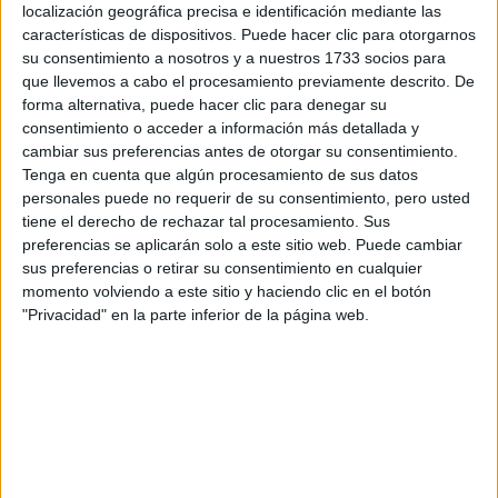
Tu nombre:
*
localización geográfica precisa e identificación mediante las
características de dispositivos. Puede hacer clic para otorgarnos
su consentimiento a nosotros y a nuestros 1733 socios para
Tus apellidos:
*
que llevemos a cabo el procesamiento previamente descrito. De
forma alternativa, puede hacer clic para denegar su
Tu email:
*
consentimiento o acceder a información más detallada y
cambiar sus preferencias antes de otorgar su consentimiento.
Tenga en cuenta que algún procesamiento de sus datos
¿Qué quieres preguntar?
*
personales puede no requerir de su consentimiento, pero usted
tiene el derecho de rechazar tal procesamiento. Sus
preferencias se aplicarán solo a este sitio web. Puede cambiar
sus preferencias o retirar su consentimiento en cualquier
momento volviendo a este sitio y haciendo clic en el botón
"Privacidad" en la parte inferior de la página web.
Escribe aquí las dudas o preguntas que te gustaría que te
respondieran: plazos de preinscripción, precios, plazas
disponibles…:
Acepto los
términos y condiciones
y la
política de
privacidad
:
*