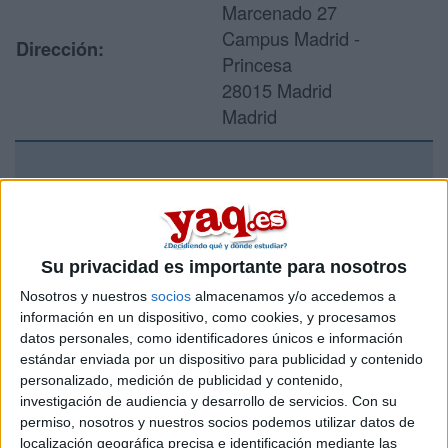
Marcenado 27
Campus Madrid -
Dirección:
Princesa
28015 Madrid
Madrid
Recibir más
información
Su privacidad es importante para nosotros
Rellena este formulario con tus datos y un texto con las
Nosotros y nuestros
socios
almacenamos y/o accedemos a
preguntas que quieres hacer. Al pulsar el botón de enviar,
información en un dispositivo, como cookies, y procesamos
los datos y la pregunta que has introducido se enviarán
datos personales, como identificadores únicos e información
por correo electrónico al centro educativo para que te
estándar enviada por un dispositivo para publicidad y contenido
respondan ellos directamente.
personalizado, medición de publicidad y contenido,
Tu nombre:
*
investigación de audiencia y desarrollo de servicios.
Con su
permiso, nosotros y nuestros socios podemos utilizar datos de
localización geográfica precisa e identificación mediante las
Tus apellidos:
*