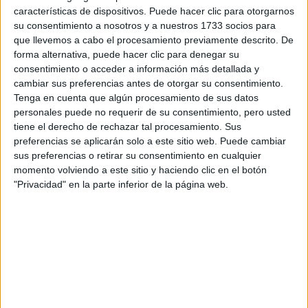
características de dispositivos. Puede hacer clic para otorgarnos
su consentimiento a nosotros y a nuestros 1733 socios para
Tu email:
*
que llevemos a cabo el procesamiento previamente descrito. De
forma alternativa, puede hacer clic para denegar su
consentimiento o acceder a información más detallada y
¿Qué quieres preguntar?
*
cambiar sus preferencias antes de otorgar su consentimiento.
Tenga en cuenta que algún procesamiento de sus datos
personales puede no requerir de su consentimiento, pero usted
tiene el derecho de rechazar tal procesamiento. Sus
preferencias se aplicarán solo a este sitio web. Puede cambiar
sus preferencias o retirar su consentimiento en cualquier
Escribe aquí las dudas o preguntas que te gustaría que te
momento volviendo a este sitio y haciendo clic en el botón
respondieran: plazos de preinscripción, precios, plazas
"Privacidad" en la parte inferior de la página web.
disponibles…:
Acepto los
términos y condiciones
y la
política de
privacidad
:
*