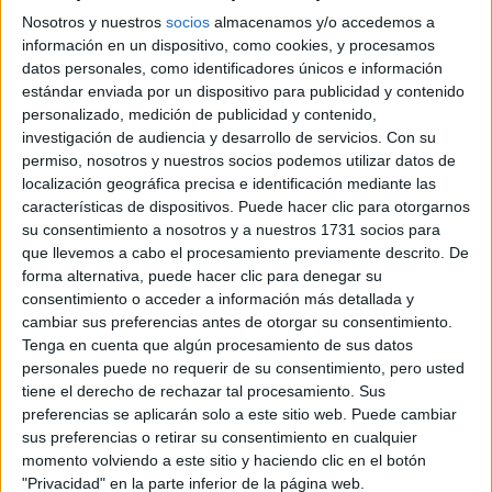
UNIVERSIDAD INTERNACIONAL DE
Nosotros y nuestros
socios
almacenamos y/o accedemos a
LA RIOJA
(Universidad Privada)
información en un dispositivo, como cookies, y procesamos
Tipo:
Máster
datos personales, como identificadores únicos e información
estándar enviada por un dispositivo para publicidad y contenido
Pídeles información ¡GRATIS!
personalizado, medición de publicidad y contenido,
investigación de audiencia y desarrollo de servicios.
Con su
permiso, nosotros y nuestros socios podemos utilizar datos de
Master in Management:
Presencial |
Sevilla
localización geográfica precisa e identificación mediante las
Empresas de Moda
características de dispositivos. Puede hacer clic para otorgarnos
su consentimiento a nosotros y a nuestros 1731 socios para
UNIVERSIDAD LOYOLA
(Universidad
que llevemos a cabo el procesamiento previamente descrito. De
Privada)
forma alternativa, puede hacer clic para denegar su
Tipo:
Máster (Titulación propia)
consentimiento o acceder a información más detallada y
Pídeles información ¡GRATIS!
cambiar sus preferencias antes de otorgar su consentimiento.
Tenga en cuenta que algún procesamiento de sus datos
personales puede no requerir de su consentimiento, pero usted
Máster Universitario en
Presencial |
Sevilla
tiene el derecho de rechazar tal procesamiento. Sus
Abogacía y Procura + Máster Universitario en
preferencias se aplicarán solo a este sitio web. Puede cambiar
Asesoría Jurídica de Empresas
sus preferencias o retirar su consentimiento en cualquier
momento volviendo a este sitio y haciendo clic en el botón
UNIVERSIDAD LOYOLA
(Universidad
"Privacidad" en la parte inferior de la página web.