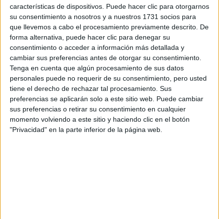
características de dispositivos. Puede hacer clic para otorgarnos
Tu email:
*
su consentimiento a nosotros y a nuestros 1731 socios para
que llevemos a cabo el procesamiento previamente descrito. De
¿Qué quieres preguntar?
*
forma alternativa, puede hacer clic para denegar su
consentimiento o acceder a información más detallada y
cambiar sus preferencias antes de otorgar su consentimiento.
Tenga en cuenta que algún procesamiento de sus datos
personales puede no requerir de su consentimiento, pero usted
tiene el derecho de rechazar tal procesamiento. Sus
preferencias se aplicarán solo a este sitio web. Puede cambiar
Escribe aquí las dudas o preguntas que te gustaría que te
sus preferencias o retirar su consentimiento en cualquier
respondieran: plazos de preinscripción, precios, plazas
momento volviendo a este sitio y haciendo clic en el botón
disponibles…:
"Privacidad" en la parte inferior de la página web.
Acepto los
términos y condiciones
y la
política de
privacidad
:
*