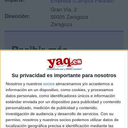
Empresa (Campus Paraíso)
Gran Vía, 2
Dirección:
50005 Zaragoza
Zaragoza
Recibir más
información
Rellena este formulario con tus datos y un texto con las
Su privacidad es importante para nosotros
preguntas que quieres hacer. Al pulsar el botón de enviar,
los datos y la pregunta que has introducido se enviarán
Nosotros y nuestros
socios
almacenamos y/o accedemos a
por correo electrónico al centro educativo para que te
información en un dispositivo, como cookies, y procesamos
respondan ellos directamente.
datos personales, como identificadores únicos e información
estándar enviada por un dispositivo para publicidad y contenido
Tu nombre:
*
personalizado, medición de publicidad y contenido,
investigación de audiencia y desarrollo de servicios.
Con su
Tus apellidos:
*
permiso, nosotros y nuestros socios podemos utilizar datos de
localización geográfica precisa e identificación mediante las