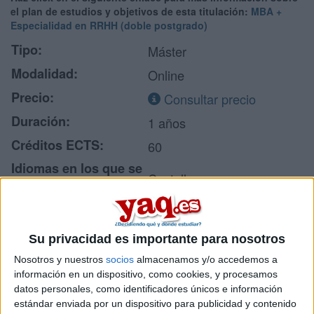
el plan de estudios y objetivos de esta titulación:
MBA +
Especialidad en RRHH (doble postgrado)
Tipo:
Máster
Modalidad:
Online
Precio:
Consultar precio
Duración:
1 años
Créditos ECTS:
60
Idiomas en los que se
Castellano
imparte:
Universidad Internacional
Centro:
de La Rioja
Su privacidad es importante para nosotros
Tipo de centro:
Universidad Privada
Nosotros y nuestros
socios
almacenamos y/o accedemos a
Lugar donde se
información en un dispositivo, como cookies, y procesamos
Online
imparte:
datos personales, como identificadores únicos e información
estándar enviada por un dispositivo para publicidad y contenido
Avda de la Paz, 137