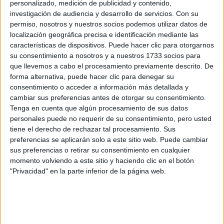
personalizado, medición de publicidad y contenido,
Dirección:
26006 Logroño
investigación de audiencia y desarrollo de servicios.
Con su
La Rioja
permiso, nosotros y nuestros socios podemos utilizar datos de
localización geográfica precisa e identificación mediante las
características de dispositivos. Puede hacer clic para otorgarnos
su consentimiento a nosotros y a nuestros 1733 socios para
Recibir más
que llevemos a cabo el procesamiento previamente descrito. De
forma alternativa, puede hacer clic para denegar su
información
consentimiento o acceder a información más detallada y
cambiar sus preferencias antes de otorgar su consentimiento.
Rellena este formulario con tus datos y un texto con las
Tenga en cuenta que algún procesamiento de sus datos
preguntas que quieres hacer. Al pulsar el botón de enviar,
personales puede no requerir de su consentimiento, pero usted
los datos y la pregunta que has introducido se
tiene el derecho de rechazar tal procesamiento. Sus
transmitirán electrónicamente a la Universidad
preferencias se aplicarán solo a este sitio web. Puede cambiar
Internacional de La Rioja (UNIR) para que te respondan
sus preferencias o retirar su consentimiento en cualquier
ellos directamente.
momento volviendo a este sitio y haciendo clic en el botón
"Privacidad" en la parte inferior de la página web.
Nombre:
*
Apellidos:
*