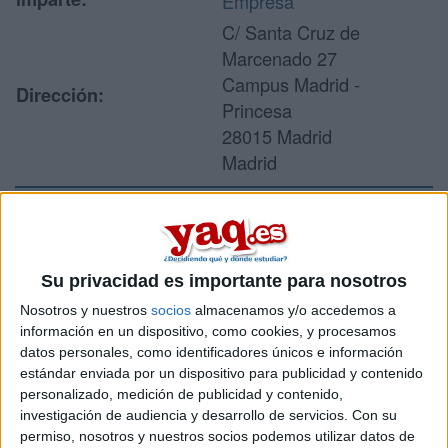
Empresa
C/ Santa Cruz de
Marcenado 27
Campus Madrid -
Dirección:
Princesa
28015 Madrid
Madrid
Recibir más
información
Su privacidad es importante para nosotros
Nosotros y nuestros
socios
almacenamos y/o accedemos a
Rellena este formulario con tus datos y un texto con las
información en un dispositivo, como cookies, y procesamos
preguntas que quieres hacer. Al pulsar el botón de enviar,
datos personales, como identificadores únicos e información
los datos y la pregunta que has introducido se enviarán
estándar enviada por un dispositivo para publicidad y contenido
por correo electrónico al centro educativo para que te
personalizado, medición de publicidad y contenido,
respondan ellos directamente.
investigación de audiencia y desarrollo de servicios.
Con su
permiso, nosotros y nuestros socios podemos utilizar datos de
Tu nombre:
*