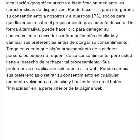
localización geográfica precisa e identificación mediante las
características de dispositivos. Puede hacer clic para otorgarnos
Tus apellidos:
*
su consentimiento a nosotros y a nuestros 1731 socios para
que llevemos a cabo el procesamiento previamente descrito. De
forma alternativa, puede hacer clic para denegar su
Tu email:
*
consentimiento o acceder a información más detallada y
cambiar sus preferencias antes de otorgar su consentimiento.
¿Qué quieres preguntar?
*
Tenga en cuenta que algún procesamiento de sus datos
personales puede no requerir de su consentimiento, pero usted
tiene el derecho de rechazar tal procesamiento. Sus
preferencias se aplicarán solo a este sitio web. Puede cambiar
sus preferencias o retirar su consentimiento en cualquier
momento volviendo a este sitio y haciendo clic en el botón
"Privacidad" en la parte inferior de la página web.
Escribe aquí las dudas o preguntas que te gustaría que te
respondieran: plazos de preinscripción, precios, plazas
disponibles…:
Acepto los
términos y condiciones
y la
política de
privacidad
:
*