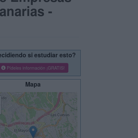
narias -
cidiendo si estudiar esto?
Pídeles información ¡GRATIS!
Mapa