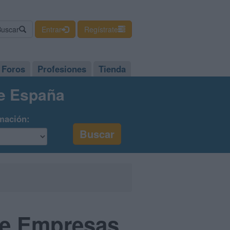
Buscar
Entrar
Regístrate
Foros
Profesiones
Tienda
de España
mación:
 de Empresas