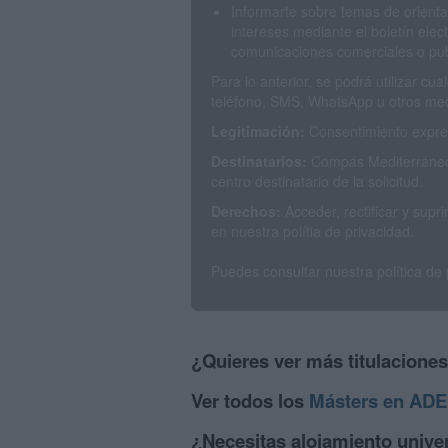
Informarte sobre temas de orienta
intereses mediante el boletín elec
comunicaciones comerciales o publ
Para lo anterior, se podrá utilizar c
teléfono, SMS, WhatsApp u otros med
Legitimación:
Consentimiento expres
Destinatarios:
Compás Mediterráneo 
centro destinatario de la solicitud.
Derechos:
Acceder, rectificar y sup
en nuestra polítia de privacidad.
Puedes consultar nuestra política de
¿Quieres ver más titulacione
Ver todos los
Másters en ADE 
¿Necesitas alojamiento univer