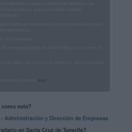
ción educativa y mejora personal de acuerdo a tus
trónico de yaq.es, que puede incluir también
icitarias.
ualquier medio de comunicación, como correo electrónico,
ios electrónicos.
o del interesado.
SL (empresa editora de la web YAQ.es), así como el
rimir los datos, así como otros derechos, como se explica
 privacidad completa
aquí
.
s como esta?
- Administración y Dirección de Empresas
sitario en Santa Cruz de Tenerife?