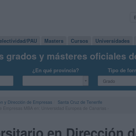
electividad/PAU
Masters
Cursos
Universidades
s grados y másteres oficiales 
¿En qué provincia?
Tipo de for
ón y Dirección de Empresas
Santa Cruz de Tenerife
 de Empresas MBA en: Universidad Europea de Canarias -
rsitario en Dirección