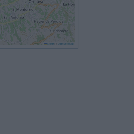
Leaflet
|
©
OpenStreetMap