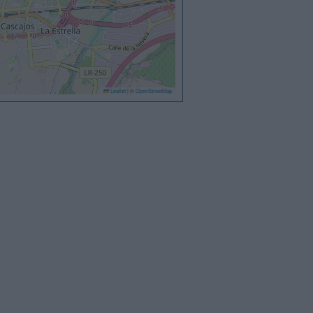
Leaflet
|
©
OpenStreetMap