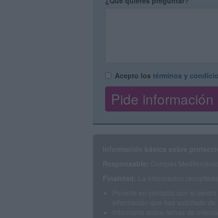
¿Qué quieres preguntar?
Acepto los
términos y condici
Información básica sobre protecci
Responsable:
Compás Mediterráneo 
Finalidad:
La información recopilada 
Ponerte en contacto con el centro
información que has solicitado de 
Informarte sobre temas de orienta