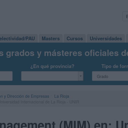
electividad/PAU
Masters
Cursos
Universidades
s grados y másteres oficiales 
¿En qué provincia?
Tipo de for
ón y Dirección de Empresas
La Rioja
iversidad Internacional de La Rioja - UNIR
anagement (MIM) en: U