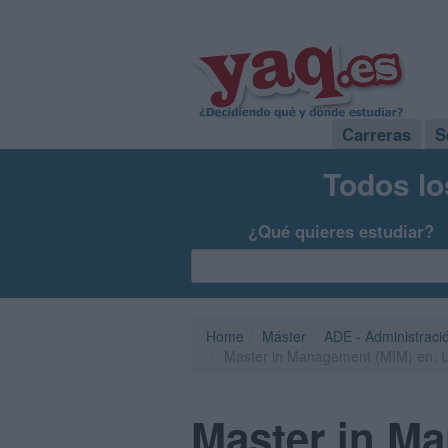
Carreras
S
Todos lo
¿Qué quieres estudiar?
Home
Máster
ADE - Administraci
Master in Management (MIM) en: Un
Master in M