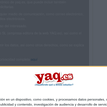
trónico de yaq.es, que puede incluir también
icitarias.
ualquier medio de comunicación, como correo electrónico,
ios electrónicos.
o del interesado.
SL (empresa editora de la web YAQ.es), así como el
rimir los datos, así como otros derechos, como se explica
 privacidad completa
aquí
.
 en un dispositivo, como cookies, y procesamos datos personales, co
Quiénes somos
|
Contactar
|
Anúnciate
blicidad y contenido, investigación de audiencia y desarrollo de servic
o legal
|
Politica de privacidad
|
Condiciones generales
|
Política de co