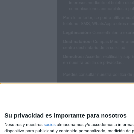
intereses mediante el boletín elec
comunicaciones comerciales o publ
Para lo anterior, se podrá utilizar c
teléfono, SMS, WhatsApp u otros med
Legitimación:
Consentimiento expres
Destinatarios:
Compás Mediterráneo 
centro destinatario de la solicitud.
Derechos:
Acceder, rectificar y sup
en nuestra polítia de privacidad.
Puedes consultar nuestra política de
Su privacidad es importante para nosotros
Nosotros y nuestros
socios
almacenamos y/o accedemos a información
dispositivo para publicidad y contenido personalizado, medición de pu
Avis