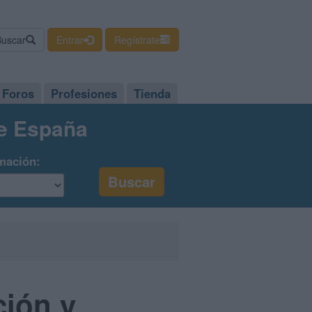
Buscar
Entrar
Regístrate
Foros
Profesiones
Tienda
de España
mación:
ción y