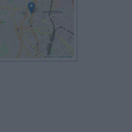
Leaflet
|
©
OpenStreetMap