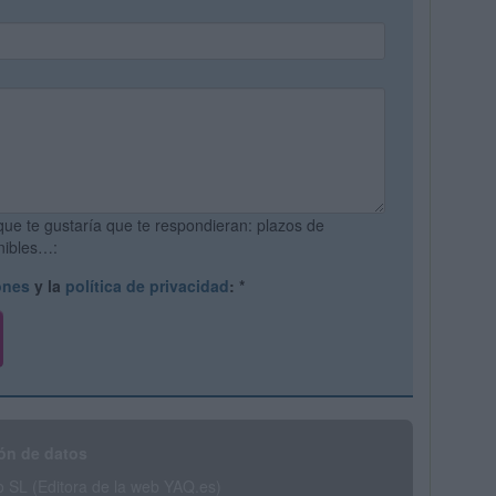
que te gustaría que te respondieran: plazos de
onibles…:
ones
y la
política de privacidad
:
*
ón de datos
SL (Editora de la web YAQ.es)