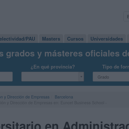
electividad/PAU
Masters
Cursos
Universidades
s grados y másteres oficiales 
¿En qué provincia?
Tipo de for
ón y Dirección de Empresas
Barcelona
ción y Dirección de Empresas en: Euncet Business School -
rsitario en Administra