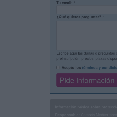
Tu email:
*
¿Qué quieres preguntar?
*
Escribe aquí las dudas o preguntas 
preinscripción, precios, plazas disp
Acepto los
términos y condici
Información básica sobre protecci
Responsable:
Compás Mediterráneo 