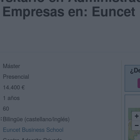
e Empresas en: Euncet
Máster
¿De
Presencial
14.400 €
1 años
60
+
:
Bilingüe (castellano/inglés)
−
Euncet Business School