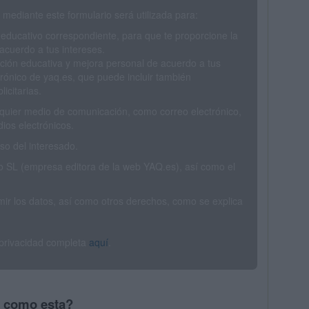
mediante este formulario será utilizada para:
 educativo correspondiente, para que te proporcione la
acuerdo a tus intereses.
ción educativa y mejora personal de acuerdo a tus
trónico de yaq.es, que puede incluir también
icitarias.
ualquier medio de comunicación, como correo electrónico,
ios electrónicos.
o del interesado.
SL (empresa editora de la web YAQ.es), así como el
rimir los datos, así como otros derechos, como se explica
 privacidad completa
aquí
.
s como esta?