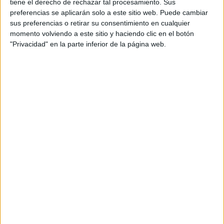
Máster Universitario en Ciencia y Tecnología Aeroespaciales / Ma
tiene el derecho de rechazar tal procesamiento. Sus
preferencias se aplicarán solo a este sitio web. Puede cambiar
Máster Universitario en Tecnologías Avanzadas de Telecomunicaci
sus preferencias o retirar su consentimiento en cualquier
Máster Universitario en Tecnologías Avanzadas de Telecomunicaci
momento volviendo a este sitio y haciendo clic en el botón
"Privacidad" en la parte inferior de la página web.
Escuela Politécnica Superior de Edificación de Barce
Titulación
Grado en Ingeniería en Geoinformación y Geomática
Máster Universitario en Construcción Avanzada en la Edificación
Máster Universitario en Diagnosis y Técnicas de Intervención en la 
Máster Universitario en Gestión de la Edificación
Máster Universitario en Ingeniería Cartográfica y Geográfica
Máster Universitario en Seguridad y Salud en el Trabajo: Prevenci
Grado en Arquitectura Técnica y Edificación
Escuela Politécnica Superior de Ingeniería de Manres
Titulación
Tipo