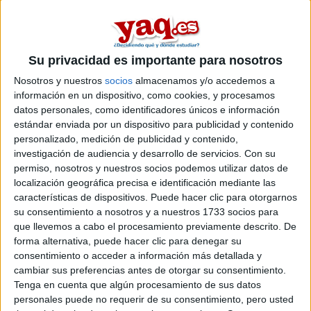
Máster Universitario en Mejora Genética Vegetal
Máster Universitario en Sistemas Agrícolas Periurbanos
Máster Universitario en Tecnologías Facilitadoras para la Industria
Su privacidad es importante para nosotros
Grado en Ingeniería Alimentaria
Nosotros y nuestros
socios
almacenamos y/o accedemos a
Grado en Ingeniería de Sistemas Biológicos
información en un dispositivo, como cookies, y procesamos
datos personales, como identificadores únicos e información
Escuela de Ingeniería de Telecomunicación y Aeroespa
estándar enviada por un dispositivo para publicidad y contenido
personalizado, medición de publicidad y contenido,
Titulación
investigación de audiencia y desarrollo de servicios.
Con su
Grado en Ingeniería de Satélites
permiso, nosotros y nuestros socios podemos utilizar datos de
localización geográfica precisa e identificación mediante las
Grado en Ingeniería de Sistemas Aeroespaciales
características de dispositivos. Puede hacer clic para otorgarnos
Grado en Ingeniería de Sistemas de Telecomunicación
su consentimiento a nosotros y a nuestros 1733 socios para
Grado en Ingeniería Telemática
que llevemos a cabo el procesamiento previamente descrito. De
forma alternativa, puede hacer clic para denegar su
Doble Grado en Ingeniería de Sistema Aeroespaciales + Ingeniería
consentimiento o acceder a información más detallada y
Máster Universitario en Aplicaciones y Gestión de la Ingenierí
cambiar sus preferencias antes de otorgar su consentimiento.
Tenga en cuenta que algún procesamiento de sus datos
Máster Universitario en Aplicaciones y Tecnologías para los Siste
personales puede no requerir de su consentimiento, pero usted