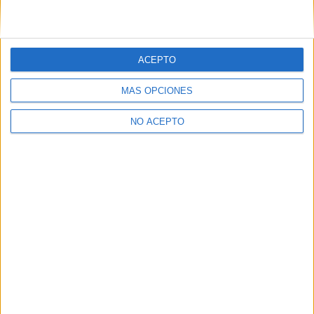
Grado en Estudios de Arquitectura
Grado en Fundamentos de Arquitectura
Máster Universitario en Arquitectura
ACEPTO
Máster Universitario en Estudios Avanzados en Arquitectura-Barce
MÁS OPCIONES
Máster Universitario en Estudios Avanzados en Diseño-Barcelona
Máster Universitario en Estudios de Mujeres, Género y Ciudadanía
NO ACEPTO
(current)
1
2
3
siguiente
last
¡Síguenos en Facebook!