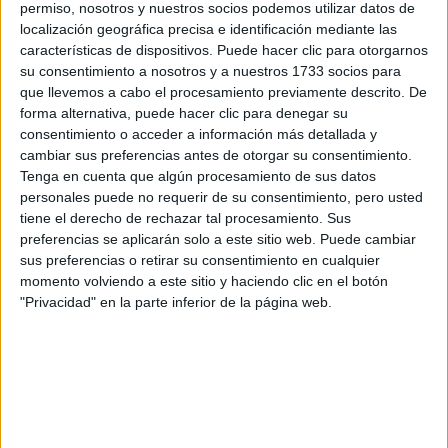
respondan ellos directamente.
permiso, nosotros y nuestros socios podemos utilizar datos de
localización geográfica precisa e identificación mediante las
Tu nombre:
*
características de dispositivos. Puede hacer clic para otorgarnos
su consentimiento a nosotros y a nuestros 1733 socios para
Tus apellidos:
*
que llevemos a cabo el procesamiento previamente descrito. De
forma alternativa, puede hacer clic para denegar su
consentimiento o acceder a información más detallada y
Tu email:
*
cambiar sus preferencias antes de otorgar su consentimiento.
Tenga en cuenta que algún procesamiento de sus datos
¿Qué quieres preguntar?
*
personales puede no requerir de su consentimiento, pero usted
tiene el derecho de rechazar tal procesamiento. Sus
preferencias se aplicarán solo a este sitio web. Puede cambiar
sus preferencias o retirar su consentimiento en cualquier
momento volviendo a este sitio y haciendo clic en el botón
"Privacidad" en la parte inferior de la página web.
Escribe aquí las dudas o preguntas que te gustaría que te
respondieran: plazos de preinscripción, precios, plazas
disponibles…:
Acepto los
términos y condiciones
y la
política de
privacidad
:
*