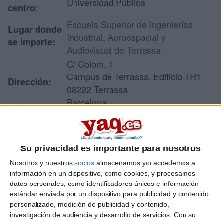
Universidad Pública
centro:
Escuela Superior de Ingenierías
Lugar donde
Industrial, Aeroespacial y
se imparte:
Audiovisual de Terrassa
C/ Colom, 1
Campus de Terrassa. Edificio TR1
Dirección:
08222 Terrassa
Barcelona
Recibir más
Su privacidad es importante para nosotros
información
Nosotros y nuestros
socios
almacenamos y/o accedemos a
información en un dispositivo, como cookies, y procesamos
datos personales, como identificadores únicos e información
Rellena este formulario con tus datos y un texto con las
preguntas que quieres hacer. Al pulsar el botón de enviar,
estándar enviada por un dispositivo para publicidad y contenido
los datos y la pregunta que has introducido se enviarán
personalizado, medición de publicidad y contenido,
por correo electrónico al centro educativo para que te
investigación de audiencia y desarrollo de servicios.
Con su