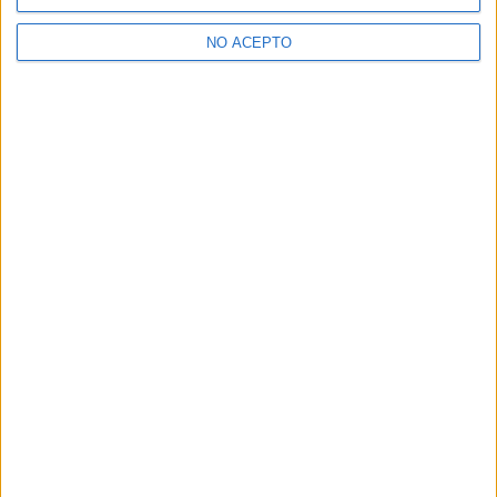
>> Residencias de estudiantes y colegios mayores en Barcelona
NO ACEPTO
¿Decidiendo si estudiar esto?
Pídeles información ¡GRATIS!
Mapa
+
−