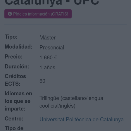
Pídeles información ¡GRATIS!
Tipo:
Máster
Modalidad:
Presencial
Precio:
1.660 €
Duración:
1 años
Créditos
60
ECTS:
Idiomas en
Trilingüe (castellano/lengua
los que se
cooficial/inglés)
imparte:
Centro:
Universitat Politècnica de Catalunya
Tipo de