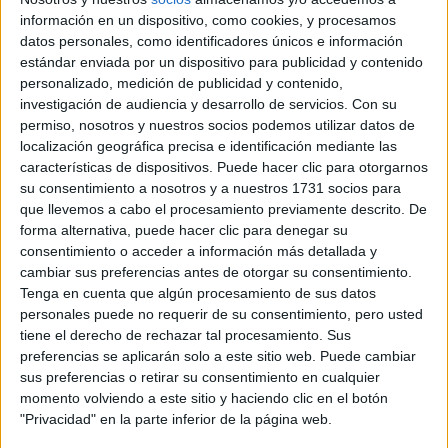
C/ Colom, 1
información en un dispositivo, como cookies, y procesamos
datos personales, como identificadores únicos e información
Campus de Terrassa. Edificio TR1
Dirección:
estándar enviada por un dispositivo para publicidad y contenido
08222 Terrassa
personalizado, medición de publicidad y contenido,
Barcelona
investigación de audiencia y desarrollo de servicios.
Con su
permiso, nosotros y nuestros socios podemos utilizar datos de
localización geográfica precisa e identificación mediante las
características de dispositivos. Puede hacer clic para otorgarnos
Recibir más
su consentimiento a nosotros y a nuestros 1731 socios para
que llevemos a cabo el procesamiento previamente descrito. De
información
forma alternativa, puede hacer clic para denegar su
consentimiento o acceder a información más detallada y
Rellena este formulario con tus datos y un texto con las
cambiar sus preferencias antes de otorgar su consentimiento.
preguntas que quieres hacer. Al pulsar el botón de enviar,
Tenga en cuenta que algún procesamiento de sus datos
los datos y la pregunta que has introducido se enviarán
personales puede no requerir de su consentimiento, pero usted
por correo electrónico al centro educativo para que te
tiene el derecho de rechazar tal procesamiento. Sus
respondan ellos directamente.
preferencias se aplicarán solo a este sitio web. Puede cambiar
Tu nombre:
*
sus preferencias o retirar su consentimiento en cualquier
momento volviendo a este sitio y haciendo clic en el botón
"Privacidad" en la parte inferior de la página web.
Tus apellidos:
*