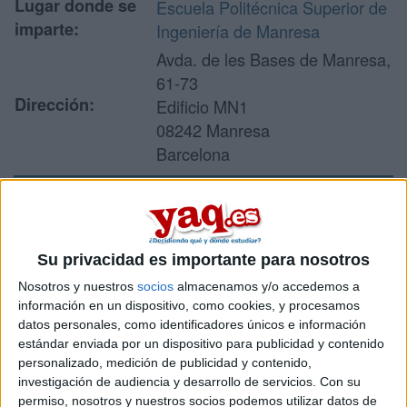
Lugar donde se
Escuela Politécnica Superior de
imparte:
Ingeniería de Manresa
Avda. de les Bases de Manresa,
61-73
Dirección:
Edificio MN1
08242 Manresa
Barcelona
Recibir más
información
Su privacidad es importante para nosotros
Nosotros y nuestros
socios
almacenamos y/o accedemos a
Rellena este formulario con tus datos y un texto con las
información en un dispositivo, como cookies, y procesamos
preguntas que quieres hacer. Al pulsar el botón de enviar,
datos personales, como identificadores únicos e información
los datos y la pregunta que has introducido se enviarán
estándar enviada por un dispositivo para publicidad y contenido
por correo electrónico al centro educativo para que te
personalizado, medición de publicidad y contenido,
respondan ellos directamente.
investigación de audiencia y desarrollo de servicios.
Con su
permiso, nosotros y nuestros socios podemos utilizar datos de
Tu nombre:
*