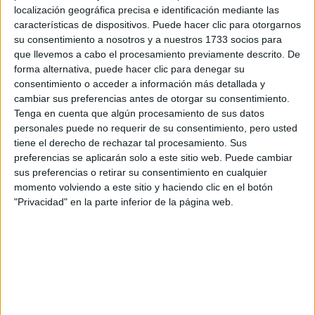
localización geográfica precisa e identificación mediante las
características de dispositivos. Puede hacer clic para otorgarnos
Tus apellidos:
*
su consentimiento a nosotros y a nuestros 1733 socios para
que llevemos a cabo el procesamiento previamente descrito. De
forma alternativa, puede hacer clic para denegar su
Tu email:
*
consentimiento o acceder a información más detallada y
cambiar sus preferencias antes de otorgar su consentimiento.
¿Qué quieres preguntar?
*
Tenga en cuenta que algún procesamiento de sus datos
personales puede no requerir de su consentimiento, pero usted
tiene el derecho de rechazar tal procesamiento. Sus
preferencias se aplicarán solo a este sitio web. Puede cambiar
sus preferencias o retirar su consentimiento en cualquier
momento volviendo a este sitio y haciendo clic en el botón
"Privacidad" en la parte inferior de la página web.
Escribe aquí las dudas o preguntas que te gustaría que te
respondieran: plazos de preinscripción, precios, plazas
disponibles…:
Acepto los
términos y condiciones
y la
política de
privacidad
:
*