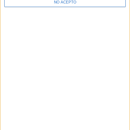
NO ACEPTO
¿Decidiendo si estudiar esto?
Pídeles información ¡GRATIS!
Mapa
+
−
Leaflet
|
©
OpenStreetMap