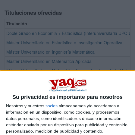
Titulaciones ofrecidas
Titulación
Doble Grado en Economia + Estadística (Interuniversitaria UPC-UB
Máster Universitario en Estadística e Investigación Operativa
Máster Universitario en Ingeniería Matemática
Máster Universitario en Matemática Aplicada
Máster Universitario en Matemática Avanzada e Ingeniería Matemá
Doble Grado en Ingeniería Civil + Matemáticas
Doble Grado en Ingeniería en Ciencias y Tecnologías de Telecomu
Su privacidad es importante para nosotros
Doble Grado en Ingeniería en Tecnologías Aeroespaciales + Mate
Nosotros y nuestros
socios
almacenamos y/o accedemos a
Doble Grado en Ingeniería en Tecnologías Industriales + Matemáti
información en un dispositivo, como cookies, y procesamos
Doble Grado en Ingeniería Física + Matemáticas
datos personales, como identificadores únicos e información
estándar enviada por un dispositivo para publicidad y contenido
Doble Grado en Ingeniería Informática + Matemáticas
personalizado, medición de publicidad y contenido,