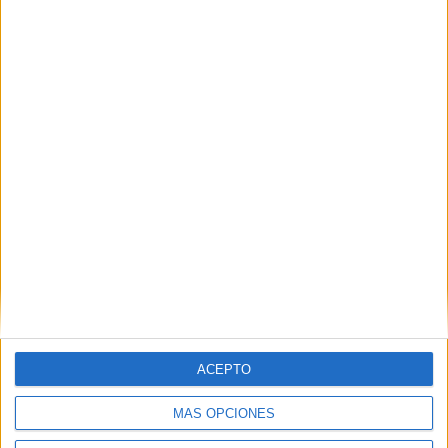
Contactar
Pau Gargallo, 5
Campus Diagonal Sud. Edificio U.
08028
Barcelona
Barcelona
Tel:
934 015 880
Mapa
+
−
ACEPTO
MÁS OPCIONES