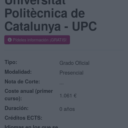
Politècnica de
Catalunya - UPC
Pídeles información ¡GRATIS!
Tipo:
Grado Oficial
Modalidad:
Presencial
Nota de Corte:
...
Coste anual (primer
1.061 €
curso):
Duración:
0 años
Créditos ECTS:
Idiomas en los que se