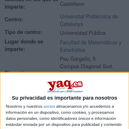
Castellano
imparte:
Universitat Politècnica de
Centro:
Catalunya
Tipo de centro:
Universidad Pública
Lugar donde se
Facultad de Matemáticas y
imparte:
Estadística
Pau Gargallo, 5
Campus Diagonal Sud.
Dirección:
Edificio U.
08028 Barcelona
Barcelona
Su privacidad es importante para nosotros
Nosotros y nuestros
socios
almacenamos y/o accedemos a
Recibir más
información en un dispositivo, como cookies, y procesamos
datos personales, como identificadores únicos e información
información
estándar enviada por un dispositivo para publicidad y contenido