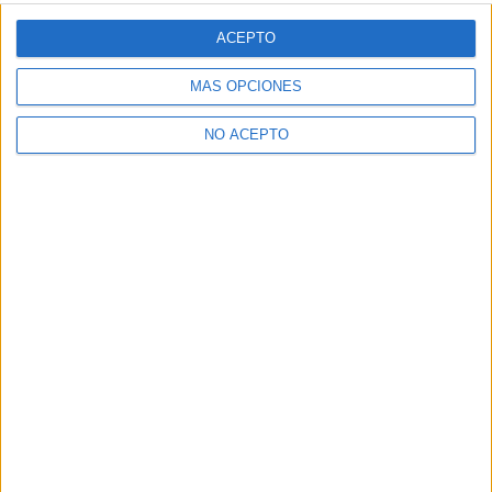
Dónde estudiar Ingeniería en Tecnologías Industriales: Pincha
aquí para ver todas las opciones
ACEPTO
Dónde estudiar Matemáticas: Pincha aquí para ver todas las
opciones
MÁS OPCIONES
¿Necesitas alojamiento universitario en
Barcelona?
NO ACEPTO
>> Residencias de estudiantes y colegios mayores en Barcelona
¿Decidiendo si estudiar esto?
Pídeles información ¡GRATIS!
Mapa
+
−