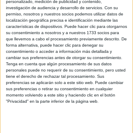
personalizado, medición de publicidad y contenido,
Rellena este formulario con tus datos y un texto con las
investigación de audiencia y desarrollo de servicios.
Con su
preguntas que quieres hacer. Al pulsar el botón de enviar,
permiso, nosotros y nuestros socios podemos utilizar datos de
los datos y la pregunta que has introducido se enviarán
localización geográfica precisa e identificación mediante las
por correo electrónico al centro educativo para que te
características de dispositivos. Puede hacer clic para otorgarnos
respondan ellos directamente.
su consentimiento a nosotros y a nuestros 1733 socios para
que llevemos a cabo el procesamiento previamente descrito. De
Tu nombre:
*
forma alternativa, puede hacer clic para denegar su
consentimiento o acceder a información más detallada y
Tus apellidos:
*
cambiar sus preferencias antes de otorgar su consentimiento.
Tenga en cuenta que algún procesamiento de sus datos
personales puede no requerir de su consentimiento, pero usted
Tu email:
*
tiene el derecho de rechazar tal procesamiento. Sus
preferencias se aplicarán solo a este sitio web. Puede cambiar
¿Qué quieres preguntar?
*
sus preferencias o retirar su consentimiento en cualquier
momento volviendo a este sitio y haciendo clic en el botón
"Privacidad" en la parte inferior de la página web.
Escribe aquí las dudas o preguntas que te gustaría que te