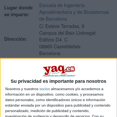
Escuela de Ingeniería
Lugar donde
Agroalimentaria y de Biosistemas
se imparte:
de Barcelona
C/ Esteve Terradas, 8
Campus del Baix Llobregat .
Dirección:
Edificio D4. C
08860 Castelldefels
Barcelona
Recibir más
Su privacidad es importante para nosotros
información
Nosotros y nuestros
socios
almacenamos y/o accedemos a
información en un dispositivo, como cookies, y procesamos
Rellena este formulario con tus datos y un texto con las
datos personales, como identificadores únicos e información
preguntas que quieres hacer. Al pulsar el botón de enviar,
estándar enviada por un dispositivo para publicidad y contenido
los datos y la pregunta que has introducido se enviarán
personalizado, medición de publicidad y contenido,
por correo electrónico al centro educativo para que te
investigación de audiencia y desarrollo de servicios.
Con su