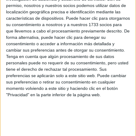
respondan ellos directamente.
permiso, nosotros y nuestros socios podemos utilizar datos de
Tu nombre:
*
localización geográfica precisa e identificación mediante las
características de dispositivos. Puede hacer clic para otorgarnos
su consentimiento a nosotros y a nuestros 1733 socios para
Tus apellidos:
*
que llevemos a cabo el procesamiento previamente descrito. De
forma alternativa, puede hacer clic para denegar su
Tu email:
*
consentimiento o acceder a información más detallada y
cambiar sus preferencias antes de otorgar su consentimiento.
Tenga en cuenta que algún procesamiento de sus datos
¿Qué quieres preguntar?
*
personales puede no requerir de su consentimiento, pero usted
tiene el derecho de rechazar tal procesamiento. Sus
preferencias se aplicarán solo a este sitio web. Puede cambiar
sus preferencias o retirar su consentimiento en cualquier
momento volviendo a este sitio y haciendo clic en el botón
"Privacidad" en la parte inferior de la página web.
Escribe aquí las dudas o preguntas que te gustaría que te
respondieran: plazos de preinscripción, precios, plazas
disponibles…:
Acepto los
términos y condiciones
y la
política de
privacidad
:
*