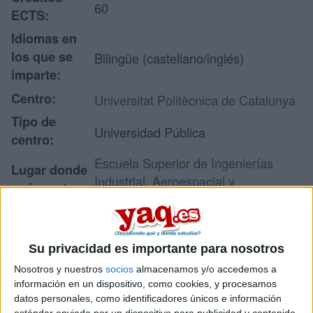
60
ECTS:
Idiomas en
los que se
Bilingüe (castellano/inglés)
imparte:
Centro:
Universitat Politècnica de Catalunya
Tipo de
Universidad Pública
centro:
Escuela Superior de Ingenierías
Lugar donde
Industrial, Aeroespacial y
se imparte:
Audiovisual de Terrassa
C/ Colom, 1
Campus de Terrassa. Edificio TR1
Dirección:
Su privacidad es importante para nosotros
08222 Terrassa
Nosotros y nuestros
socios
almacenamos y/o accedemos a
Barcelona
información en un dispositivo, como cookies, y procesamos
datos personales, como identificadores únicos e información
estándar enviada por un dispositivo para publicidad y contenido