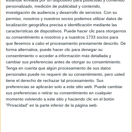
Recibir más
personalizado, medición de publicidad y contenido,
investigación de audiencia y desarrollo de servicios.
Con su
información
permiso, nosotros y nuestros socios podemos utilizar datos de
localización geográfica precisa e identificación mediante las
características de dispositivos. Puede hacer clic para otorgarnos
Rellena este formulario con tus datos y un texto con las
su consentimiento a nosotros y a nuestros 1733 socios para
preguntas que quieres hacer. Al pulsar el botón de enviar,
que llevemos a cabo el procesamiento previamente descrito. De
los datos y la pregunta que has introducido se enviarán
forma alternativa, puede hacer clic para denegar su
por correo electrónico al centro educativo para que te
respondan ellos directamente.
consentimiento o acceder a información más detallada y
cambiar sus preferencias antes de otorgar su consentimiento.
Tu nombre:
*
Tenga en cuenta que algún procesamiento de sus datos
personales puede no requerir de su consentimiento, pero usted
Tus apellidos:
*
tiene el derecho de rechazar tal procesamiento. Sus
preferencias se aplicarán solo a este sitio web. Puede cambiar
sus preferencias o retirar su consentimiento en cualquier
Tu email:
*
momento volviendo a este sitio y haciendo clic en el botón
"Privacidad" en la parte inferior de la página web.
¿Qué quieres preguntar?
*