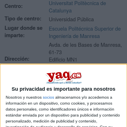
Universitat Politècnica de
Centro:
Catalunya
Tipo de centro:
Universidad Pública
Lugar donde se
Escuela Politécnica Superior de
imparte:
Ingeniería de Manresa
Avda. de les Bases de Manresa,
61-73
Dirección:
Edificio MN1
08242 Manresa
Barcelona
Su privacidad es importante para nosotros
Recibir más
Nosotros y nuestros
socios
almacenamos y/o accedemos a
información en un dispositivo, como cookies, y procesamos
información
datos personales, como identificadores únicos e información
estándar enviada por un dispositivo para publicidad y contenido
Rellena este formulario con tus datos y un texto con las
personalizado, medición de publicidad y contenido,
investigación de audiencia y desarrollo de servicios.
Con su