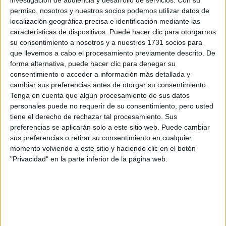
preguntas que quieres hacer. Al pulsar el botón de enviar,
los datos y la pregunta que has introducido se enviarán
permiso, nosotros y nuestros socios podemos utilizar datos de
por correo electrónico al centro educativo para que te
localización geográfica precisa e identificación mediante las
respondan ellos directamente.
características de dispositivos. Puede hacer clic para otorgarnos
su consentimiento a nosotros y a nuestros 1731 socios para
Tu nombre:
*
que llevemos a cabo el procesamiento previamente descrito. De
forma alternativa, puede hacer clic para denegar su
Tus apellidos:
*
consentimiento o acceder a información más detallada y
cambiar sus preferencias antes de otorgar su consentimiento.
Tenga en cuenta que algún procesamiento de sus datos
Tu email:
*
personales puede no requerir de su consentimiento, pero usted
tiene el derecho de rechazar tal procesamiento. Sus
¿Qué quieres preguntar?
*
preferencias se aplicarán solo a este sitio web. Puede cambiar
sus preferencias o retirar su consentimiento en cualquier
momento volviendo a este sitio y haciendo clic en el botón
"Privacidad" en la parte inferior de la página web.
Escribe aquí las dudas o preguntas que te gustaría que te
respondieran: plazos de preinscripción, precios, plazas
disponibles…: