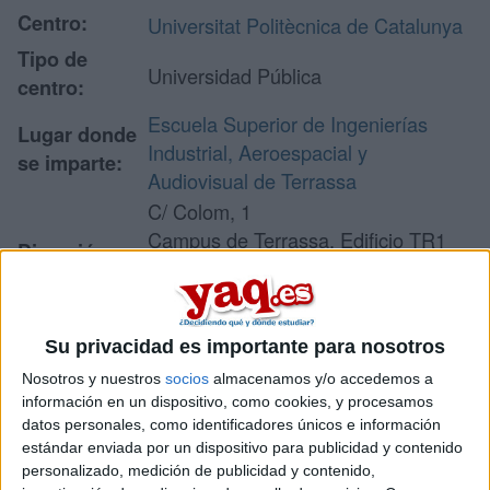
Centro:
Universitat Politècnica de Catalunya
Tipo de
Universidad Pública
centro:
Escuela Superior de Ingenierías
Lugar donde
Industrial, Aeroespacial y
se imparte:
Audiovisual de Terrassa
C/ Colom, 1
Campus de Terrassa. Edificio TR1
Dirección:
08222 Terrassa
Barcelona
Su privacidad es importante para nosotros
Recibir más
Nosotros y nuestros
socios
almacenamos y/o accedemos a
información en un dispositivo, como cookies, y procesamos
información
datos personales, como identificadores únicos e información
estándar enviada por un dispositivo para publicidad y contenido
personalizado, medición de publicidad y contenido,
Rellena este formulario con tus datos y un texto con las