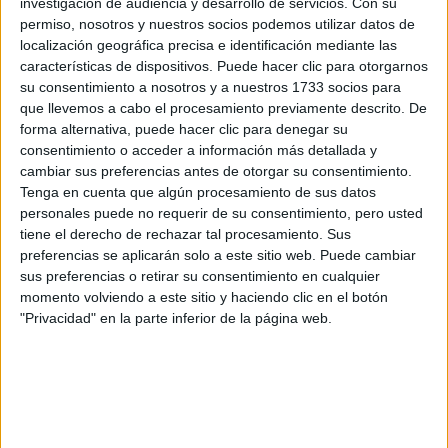
investigación de audiencia y desarrollo de servicios.
Con su
preguntas que quieres hacer. Al pulsar el botón de enviar,
permiso, nosotros y nuestros socios podemos utilizar datos de
los datos y la pregunta que has introducido se enviarán
localización geográfica precisa e identificación mediante las
por correo electrónico al centro educativo para que te
características de dispositivos. Puede hacer clic para otorgarnos
respondan ellos directamente.
su consentimiento a nosotros y a nuestros 1733 socios para
Tu nombre:
*
que llevemos a cabo el procesamiento previamente descrito. De
forma alternativa, puede hacer clic para denegar su
consentimiento o acceder a información más detallada y
Tus apellidos:
*
cambiar sus preferencias antes de otorgar su consentimiento.
Tenga en cuenta que algún procesamiento de sus datos
Tu email:
*
personales puede no requerir de su consentimiento, pero usted
tiene el derecho de rechazar tal procesamiento. Sus
preferencias se aplicarán solo a este sitio web. Puede cambiar
¿Qué quieres preguntar?
*
sus preferencias o retirar su consentimiento en cualquier
momento volviendo a este sitio y haciendo clic en el botón
"Privacidad" en la parte inferior de la página web.
Escribe aquí las dudas o preguntas que te gustaría que te
respondieran: plazos de preinscripción, precios, plazas
disponibles…: