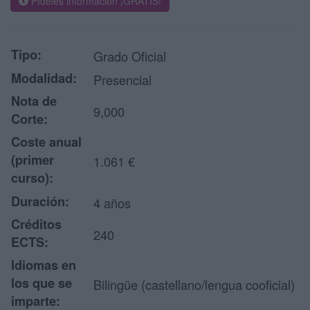
Pídeles información ¡GRATIS!
Tipo:
Grado Oficial
Modalidad:
Presencial
Nota de
9,000
Corte:
Coste anual
(primer
1.061 €
curso):
Duración:
4 años
Créditos
240
ECTS:
Idiomas en
los que se
Bilingüe (castellano/lengua cooficial)
imparte: