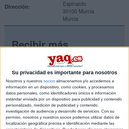
Espinardo
Dirección:
30100 Murcia
Murcia
Recibir más
información
Rellena este formulario con tus datos y un texto con las
preguntas que quieres hacer. Al pulsar el botón de enviar,
Su privacidad es importante para nosotros
los datos y la pregunta que has introducido se enviarán
Nosotros y nuestros
socios
almacenamos y/o accedemos a
por correo electrónico al centro educativo para que te
información en un dispositivo, como cookies, y procesamos
respondan ellos directamente.
datos personales, como identificadores únicos e información
Tu nombre:
*
estándar enviada por un dispositivo para publicidad y contenido
personalizado, medición de publicidad y contenido,
investigación de audiencia y desarrollo de servicios.
Con su
Tus apellidos:
*
permiso, nosotros y nuestros socios podemos utilizar datos de
localización geográfica precisa e identificación mediante las