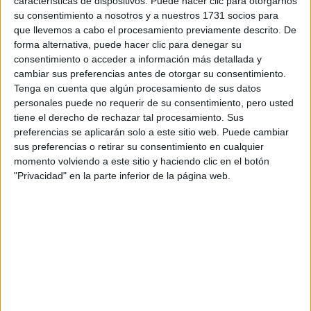
Tu email:
*
características de dispositivos. Puede hacer clic para otorgarnos
su consentimiento a nosotros y a nuestros 1731 socios para
que llevemos a cabo el procesamiento previamente descrito. De
¿Qué quieres preguntar?
*
forma alternativa, puede hacer clic para denegar su
consentimiento o acceder a información más detallada y
cambiar sus preferencias antes de otorgar su consentimiento.
Tenga en cuenta que algún procesamiento de sus datos
personales puede no requerir de su consentimiento, pero usted
tiene el derecho de rechazar tal procesamiento. Sus
preferencias se aplicarán solo a este sitio web. Puede cambiar
Escribe aquí las dudas o preguntas que te gustaría que te
sus preferencias o retirar su consentimiento en cualquier
respondieran: plazos de preinscripción, precios, plazas
momento volviendo a este sitio y haciendo clic en el botón
disponibles…:
"Privacidad" en la parte inferior de la página web.
Acepto los
términos y condiciones
y la
política de
privacidad
:
*
Información básica sobre protección de datos