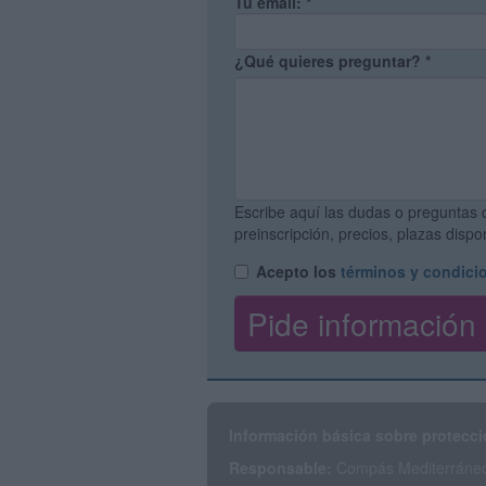
Tu email:
*
¿Qué quieres preguntar?
*
Escribe aquí las dudas o preguntas 
preinscripción, precios, plazas disp
Acepto los
términos y condici
Información básica sobre protecci
Responsable:
Compás Mediterráneo 