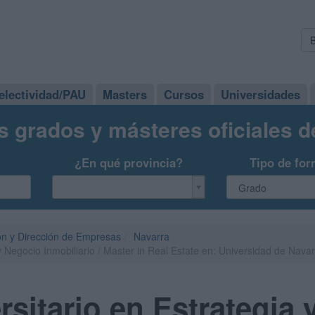
electividad/PAU
Masters
Cursos
Universidades
s grados y másteres oficiales 
¿En qué provincia?
Tipo de for
ón y Dirección de Empresas
Navarra
y Negocio Inmobiliario / Master in Real Estate en: Universidad de Nava
rsitario en Estrategia