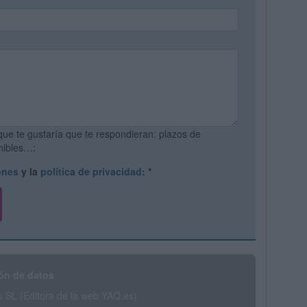
que te gustaría que te respondieran: plazos de
onibles…:
ones
y la
política de privacidad
:
*
ón de datos
SL (Editora de la web YAQ.es)