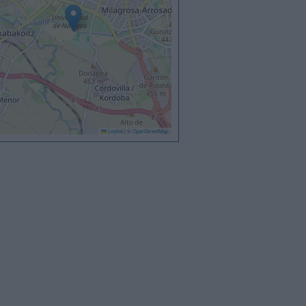
Leaflet
|
©
OpenStreetMap