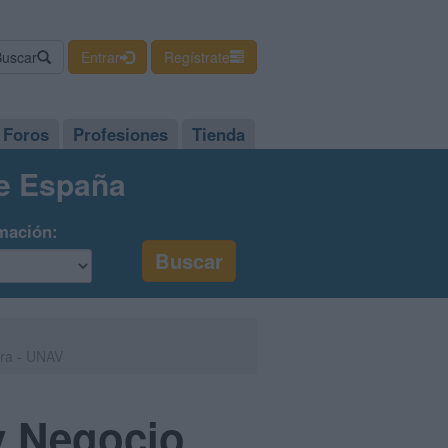
Buscar
Entrar
Regístrate
Foros
Profesiones
Tienda
de España
mación:
rra - UNAV
 y Negocio