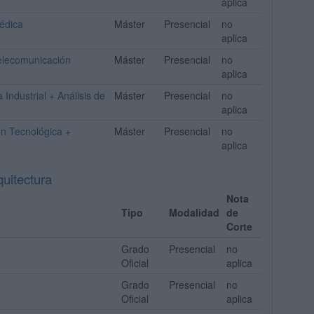
aplica
médica
Máster
Presencial
no
aplica
Telecomunicación
Máster
Presencial
no
aplica
 Industrial + Análisis de
Máster
Presencial
no
aplica
ón Tecnológica +
Máster
Presencial
no
aplica
uitectura
Nota
Tipo
Modalidad
de
Corte
Grado
Presencial
no
Oficial
aplica
Grado
Presencial
no
Oficial
aplica