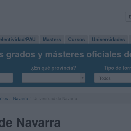
electividad/PAU
Masters
Cursos
Universidades
s grados y másteres oficiales 
¿En qué provincia?
Tipo de for
ritos
Navarra
Universidad de Navarra
de Navarra