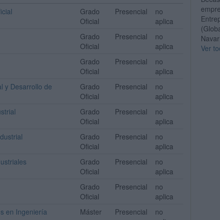
empre
icial
Grado
Presencial
no
Entre
Oficial
aplica
(Glob
Grado
Presencial
no
Navarr
Oficial
aplica
Ver to
Grado
Presencial
no
Oficial
aplica
l y Desarrollo de
Grado
Presencial
no
Oficial
aplica
strial
Grado
Presencial
no
Oficial
aplica
dustrial
Grado
Presencial
no
Oficial
aplica
ustriales
Grado
Presencial
no
Oficial
aplica
Grado
Presencial
no
Oficial
aplica
os en Ingeniería
Máster
Presencial
no