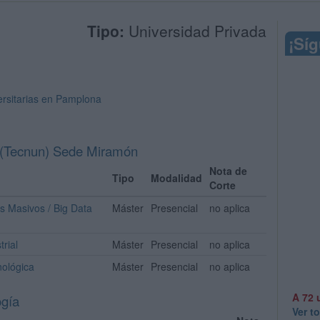
Tipo:
Universidad Privada
¡Sí
ersitarias en Pamplona
s (Tecnun) Sede Miramón
Nota de
Tipo
Modalidad
Corte
s Masivos / Big Data
Máster
Presencial
no aplica
trial
Máster
Presencial
no aplica
nológica
Máster
Presencial
no aplica
A 72 
ogía
Ver t