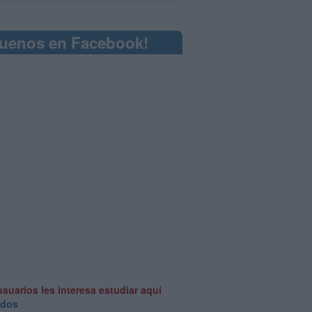
guenos en Facebook!
usuarios les interesa estudiar aquí
odos