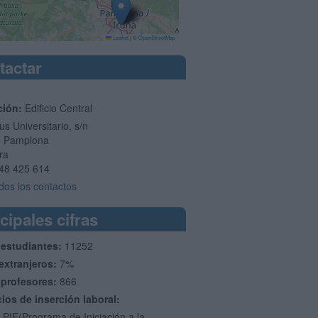
Leaflet
|
©
OpenStreetMap
tactar
ción:
Edificio Central
s Universitario, s/n
9
Pamplona
ra
48 425 614
dos los contactos
cipales cifras
 estudiantes:
11252
extranjeros:
7%
 profesores:
866
cios de inserción laboral:
 PIE(Programa de Iniciación a la