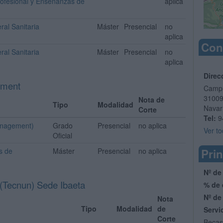
Profesional y Enseñanzas de
aplica
ral Sanitaria
Máster
Presencial
no
aplica
Con
ral Sanitaria
Máster
Presencial
no
aplica
Direc
ement
Campu
3100
Nota de
Tipo
Modalidad
Navar
Corte
Tel:
9
anagement)
Grado
Presencial
no aplica
Ver to
Oficial
s de
Máster
Presencial
no aplica
Prin
Nº de
 (Tecnun) Sede Ibaeta
% de 
Nº de
Nota
Tipo
Modalidad
de
Servi
Corte
Becas