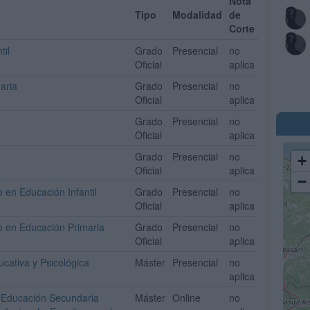
Nota
Tipo
Modalidad
de
Corte
til
Grado
Presencial
no
Oficial
aplica
aria
Grado
Presencial
no
Oficial
aplica
Grado
Presencial
no
Oficial
aplica
Grado
Presencial
no
+
Oficial
aplica
−
 en Educación Infantil
Grado
Presencial
no
Oficial
aplica
o en Educación Primaria
Grado
Presencial
no
Oficial
aplica
ucativa y Psicológica
Máster
Presencial
no
aplica
e Educación Secundaria
Máster
Online
no