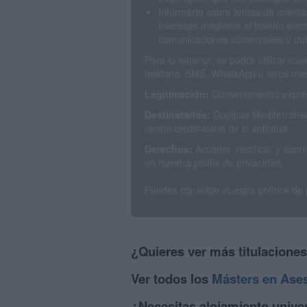
Informarte sobre temas de orienta
intereses mediante el boletín elec
comunicaciones comerciales o publ
Para lo anterior, se podrá utilizar c
teléfono, SMS, WhatsApp u otros med
Legitimación:
Consentimiento expres
Destinatarios:
Compás Mediterráneo 
centro destinatario de la solicitud.
Derechos:
Acceder, rectificar y sup
en nuestra polítia de privacidad.
Puedes consultar nuestra política de
¿Quieres ver más titulacione
Ver todos los
Másters en Aseso
¿Necesitas alojamiento univer