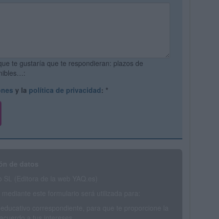
que te gustaría que te respondieran: plazos de
onibles…:
ones
y la
política de privacidad
:
*
ón de datos
SL (Editora de la web YAQ.es)
mediante este formulario será utilizada para:
 educativo correspondiente, para que te proporcione la
acuerdo a tus intereses.