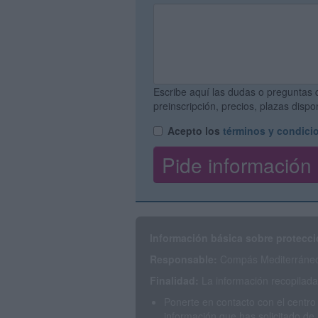
Escribe aquí las dudas o preguntas 
preinscripción, precios, plazas disp
Acepto los
términos y condici
Información básica sobre protecci
Responsable:
Compás Mediterráneo 
Finalidad:
La información recopilada 
Ponerte en contacto con el centro
información que has solicitado de 