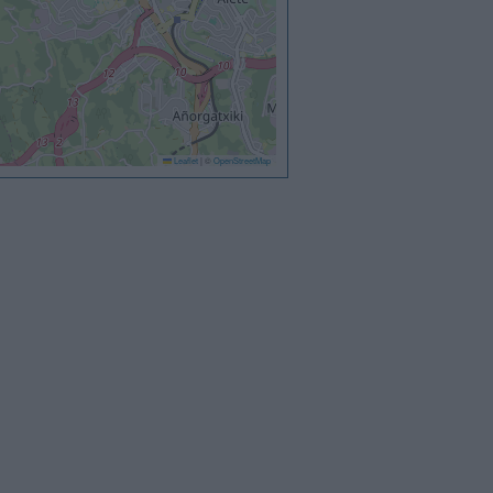
Leaflet
|
©
OpenStreetMap