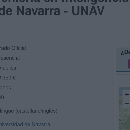
de Navarra - UNAV
rado Oficial
¿De
resencial
 aplica
6.350 €
 años
+
40
−
lingüe (castellano/inglés)
niversidad de Navarra