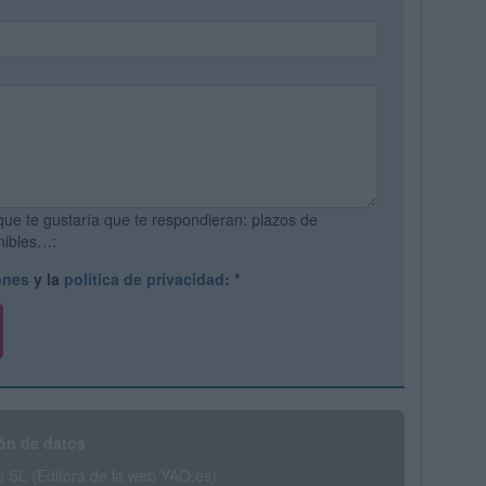
que te gustaría que te respondieran: plazos de
onibles…:
ones
y la
política de privacidad
:
*
ón de datos
SL (Editora de la web YAQ.es)