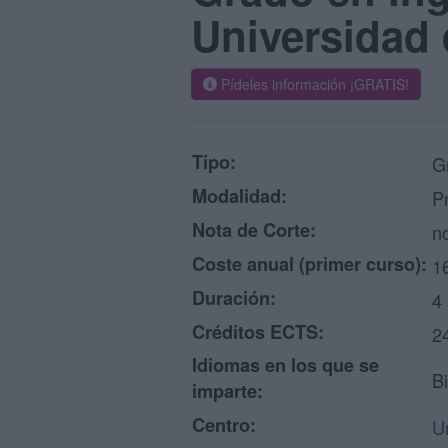
Universidad 
Pídeles información ¡GRATIS!
Tipo:
G
Modalidad:
P
Nota de Corte:
no
Coste anual (primer curso):
1
Duración:
4
Créditos ECTS:
2
Idiomas en los que se
Bi
imparte:
Centro:
U