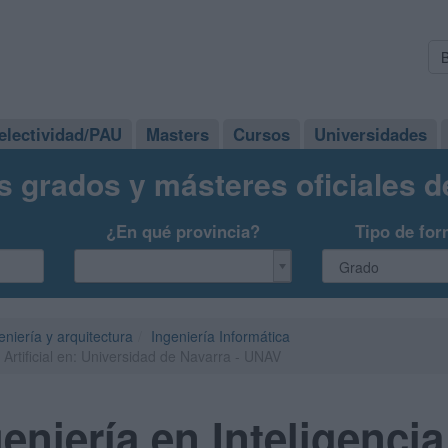
electividad/PAU
Masters
Cursos
Universidades
s grados y másteres oficiales 
¿En qué provincia?
Tipo de for
eniería y arquitectura
Ingeniería Informática
 Artificial en: Universidad de Navarra - UNAV
niería en Inteligencia 