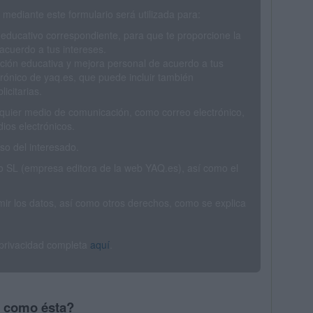
mediante este formulario será utilizada para:
 educativo correspondiente, para que te proporcione la
acuerdo a tus intereses.
ción educativa y mejora personal de acuerdo a tus
trónico de yaq.es, que puede incluir también
icitarias.
ualquier medio de comunicación, como correo electrónico,
ios electrónicos.
o del interesado.
SL (empresa editora de la web YAQ.es), así como el
rimir los datos, así como otros derechos, como se explica
 privacidad completa
aquí
.
s como ésta?