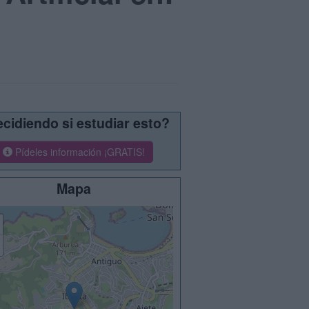
cidiendo si estudiar esto?
Pídeles información ¡GRATIS!
Mapa