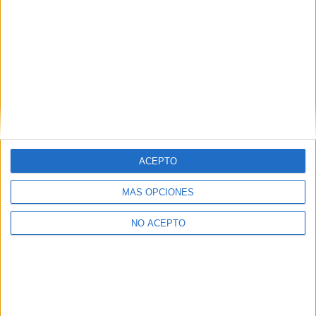
+
−
ACEPTO
MÁS OPCIONES
Leaflet
|
©
OpenStreetMap
NO ACEPTO