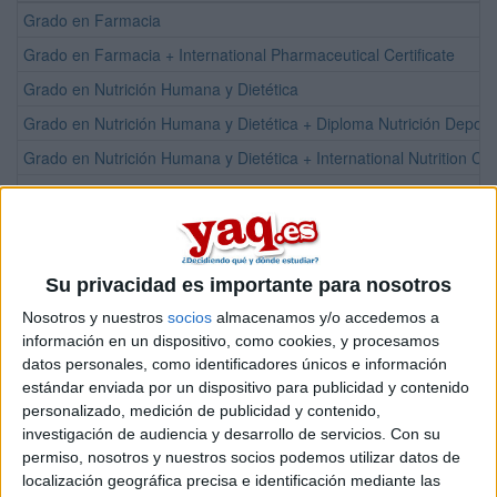
Grado en Farmacia
Grado en Farmacia + International Pharmaceutical Certificate
Grado en Nutrición Humana y Dietética
Grado en Nutrición Humana y Dietética + Diploma Nutrición Deport
Grado en Nutrición Humana y Dietética + International Nutrition Cert
Doble Grado en Farmacia + Nutrición Humana y Dietética
Máster Universitario en Gestión de Empresas Pharma-Biotech
Máster Universitario en Gestión Sostenible e Innovación Nutricion
Su privacidad es importante para nosotros
Máster Universitario en Investigación, Desarrollo e Innovación de
Nosotros y nuestros
socios
almacenamos y/o accedemos a
información en un dispositivo, como cookies, y procesamos
¡Síguenos en Facebook!
datos personales, como identificadores únicos e información
estándar enviada por un dispositivo para publicidad y contenido
personalizado, medición de publicidad y contenido,
investigación de audiencia y desarrollo de servicios.
Con su
permiso, nosotros y nuestros socios podemos utilizar datos de
localización geográfica precisa e identificación mediante las