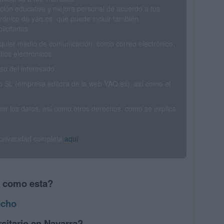
ción educativa y mejora personal de acuerdo a tus
trónico de yaq.es, que puede incluir también
icitarias.
ualquier medio de comunicación, como correo electrónico,
ios electrónicos.
o del interesado.
SL (empresa editora de la web YAQ.es), así como el
rimir los datos, así como otros derechos, como se explica
 privacidad completa
aquí
.
s como esta?
echo
sitario en Navarra?