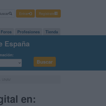
Buscar
Entrar
Regístrate
Foros
Profesiones
Tienda
de España
mación:
 - UNAV
ital en: