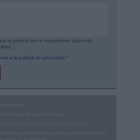
que te gustaría que te respondieran: plazos de
onibles…:
ones
y la
política de privacidad
:
*
ón de datos
SL (Editora de la web YAQ.es)
mediante este formulario será utilizada para:
 educativo correspondiente, para que te proporcione la
acuerdo a tus intereses.