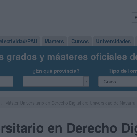
electividad/PAU
Masters
Cursos
Universidades
s grados y másteres oficiales 
¿En qué provincia?
Tipo de for
Máster Universitario en Derecho Digital en: Universidad de Navarra
rsitario en Derecho Dig