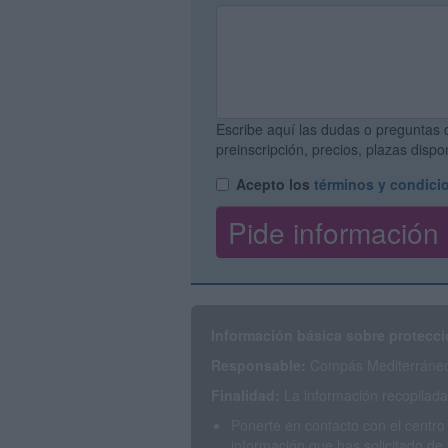
Escribe aquí las dudas o preguntas 
preinscripción, precios, plazas disp
Acepto los
términos y condici
Información básica sobre protecci
Responsable:
Compás Mediterráneo 
Finalidad:
La información recopilada 
Ponerte en contacto con el centro
información que has solicitado de 