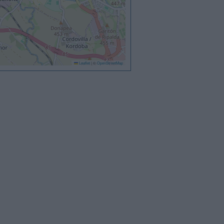
Leaflet
|
©
OpenStreetMap