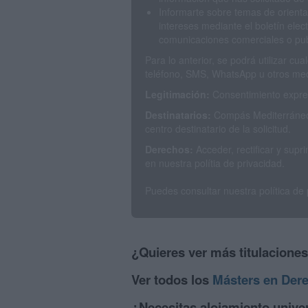
Informarte sobre temas de orienta
intereses mediante el boletín elec
comunicaciones comerciales o publ
Para lo anterior, se podrá utilizar c
teléfono, SMS, WhatsApp u otros med
Legitimación:
Consentimiento expres
Destinatarios:
Compás Mediterráneo 
centro destinatario de la solicitud.
Derechos:
Acceder, rectificar y sup
en nuestra polítia de privacidad.
Puedes consultar nuestra política de
¿Quieres ver más titulacione
Ver todos los
Másters en Der
¿Necesitas alojamiento univer