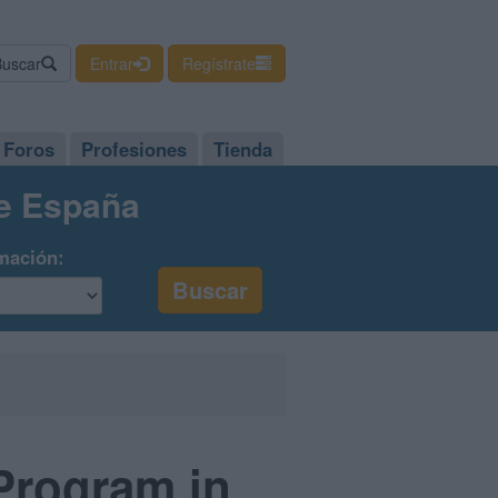
Buscar
Entrar
Regístrate
Foros
Profesiones
Tienda
de España
mación:
 Program in