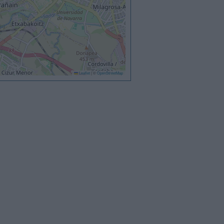
Leaflet
|
©
OpenStreetMap