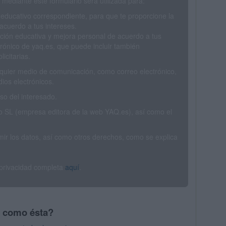
mediante este formulario será utilizada para:
 educativo correspondiente, para que te proporcione la
acuerdo a tus intereses.
ción educativa y mejora personal de acuerdo a tus
trónico de yaq.es, que puede incluir también
icitarias.
ualquier medio de comunicación, como correo electrónico,
ios electrónicos.
o del interesado.
SL (empresa editora de la web YAQ.es), así como el
rimir los datos, así como otros derechos, como se explica
 privacidad completa
aquí
.
s como ésta?