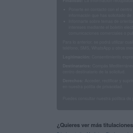
Finalidad:
La información recopilada 
Ponerte en contacto con el centro
información que has solicitado de 
Informarte sobre temas de orienta
intereses mediante el boletín elec
comunicaciones comerciales o publ
Para lo anterior, se podrá utilizar c
teléfono, SMS, WhatsApp u otros med
Legitimación:
Consentimiento expres
Destinatarios:
Compás Mediterráneo 
centro destinatario de la solicitud.
Derechos:
Acceder, rectificar y sup
en nuestra polítia de privacidad.
Puedes consultar nuestra política de
¿Quieres ver más titulacione