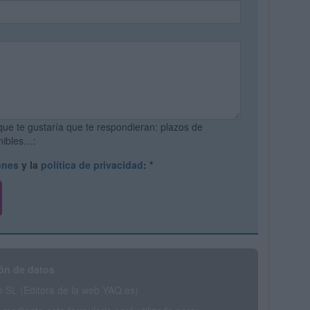
que te gustaría que te respondieran: plazos de
onibles…:
ones
y la
política de privacidad
:
*
ón de datos
SL (Editora de la web YAQ.es)