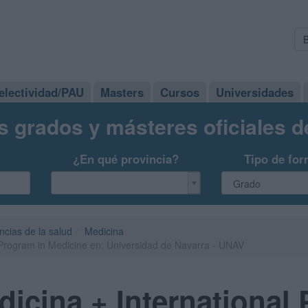
electividad/PAU
Masters
Cursos
Universidades
s grados y másteres oficiales 
¿En qué provincia?
Tipo de for
ncias de la salud
Medicina
 Program in Medicine en: Universidad de Navarra - UNAV
icina + International