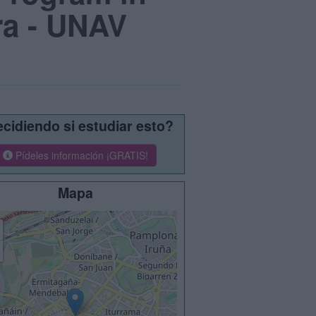
ra - UNAV
cidiendo si estudiar esto?
Pídeles información ¡GRATIS!
Mapa