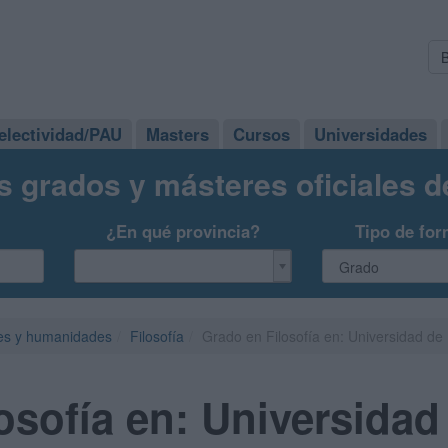
electividad/PAU
Masters
Cursos
Universidades
s grados y másteres oficiales 
¿En qué provincia?
Tipo de for
es y humanidades
Filosofía
Grado en Filosofía en: Universidad d
osofía en: Universidad