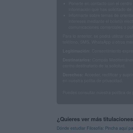
Ponerte en contacto con el centro
información que has solicitado de 
Informarte sobre temas de orienta
intereses mediante el boletín elec
comunicaciones comerciales o publ
Para lo anterior, se podrá utilizar c
teléfono, SMS, WhatsApp u otros med
Legitimación:
Consentimiento expres
Destinatarios:
Compás Mediterráneo 
centro destinatario de la solicitud.
Derechos:
Acceder, rectificar y sup
en nuestra polítia de privacidad.
Puedes consultar nuestra política de
¿Quieres ver más titulacione
Dónde estudiar Filosofía: Pincha aquí pa