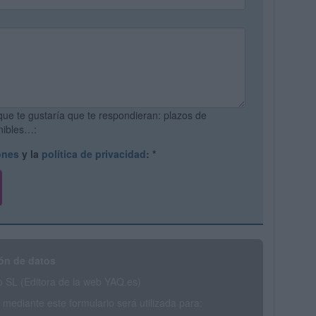
que te gustaría que te respondieran: plazos de
onibles…:
ones
y la
política de privacidad
:
*
ón de datos
SL (Editora de la web YAQ.es)
mediante este formulario será utilizada para: