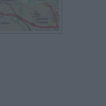
Leaflet
|
©
OpenStreetMap