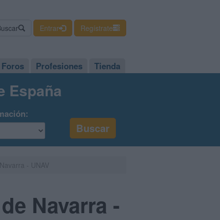
Buscar
Entrar
Regístrate
Foros
Profesiones
Tienda
de España
mación:
e Navarra - UNAV
 de Navarra -