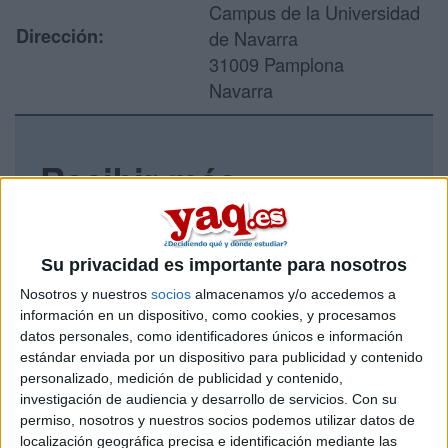
Campus de la Universidad
Dirección:
de Navarra
31009 Pamplona
Navarra
Recibir más
información
Rellena este formulario con tus datos y un texto con las
Su privacidad es importante para nosotros
preguntas que quieres hacer. Al pulsar el botón de enviar,
Nosotros y nuestros
socios
almacenamos y/o accedemos a
los datos y la pregunta que has introducido se enviarán
por correo electrónico al centro educativo para que te
información en un dispositivo, como cookies, y procesamos
respondan ellos directamente.
datos personales, como identificadores únicos e información
estándar enviada por un dispositivo para publicidad y contenido
Tu nombre:
*
personalizado, medición de publicidad y contenido,
investigación de audiencia y desarrollo de servicios.
Con su
Tus apellidos:
*
permiso, nosotros y nuestros socios podemos utilizar datos de
localización geográfica precisa e identificación mediante las