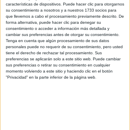
características de dispositivos. Puede hacer clic para otorgarnos
Tu email:
*
su consentimiento a nosotros y a nuestros 1733 socios para
que llevemos a cabo el procesamiento previamente descrito. De
forma alternativa, puede hacer clic para denegar su
¿Qué quieres preguntar?
*
consentimiento o acceder a información más detallada y
cambiar sus preferencias antes de otorgar su consentimiento.
Tenga en cuenta que algún procesamiento de sus datos
personales puede no requerir de su consentimiento, pero usted
tiene el derecho de rechazar tal procesamiento. Sus
preferencias se aplicarán solo a este sitio web. Puede cambiar
Escribe aquí las dudas o preguntas que te gustaría que te
sus preferencias o retirar su consentimiento en cualquier
respondieran: plazos de preinscripción, precios, plazas
momento volviendo a este sitio y haciendo clic en el botón
disponibles…:
"Privacidad" en la parte inferior de la página web.
Acepto los
términos y condiciones
y la
política de
privacidad
:
*