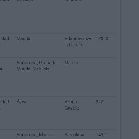
a
sidad
Madrid
Villanueva de
12000
a
la Cañada
Barcelona, Granada,
Madrid
or
Madrid, Valencia
o
sidad
Álava
Vitoria-
512
a
Gasteiz
Barcelona, Madrid
Barcelona
1450