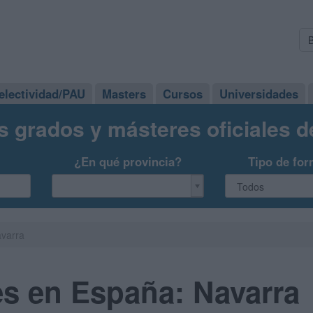
electividad/PAU
Masters
Cursos
Universidades
s grados y másteres oficiales 
¿En qué provincia?
Tipo de for
avarra
es en España: Navarra