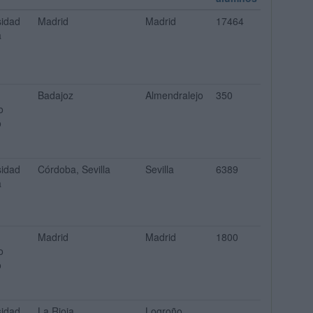
sidad
Madrid
Madrid
17464
a
Badajoz
Almendralejo
350
o
o
sidad
Córdoba, Sevilla
Sevilla
6389
a
Madrid
Madrid
1800
o
o
sidad
La Rioja
Logroño