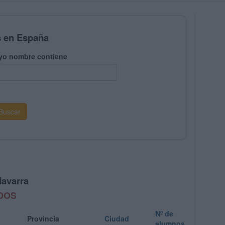
s en España
yo nombre contiene
Navarra
ADOS
Nº de
Provincia
Ciudad
alumnos