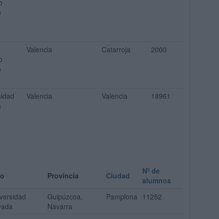
o
o
Valencia
Catarroja
2000
o
o
sidad
Valencia
Valencia
18961
a
Nº de
po
Provincia
Ciudad
alumnos
versidad
Guipúzcoa,
Pamplona
11252
vada
Navarra