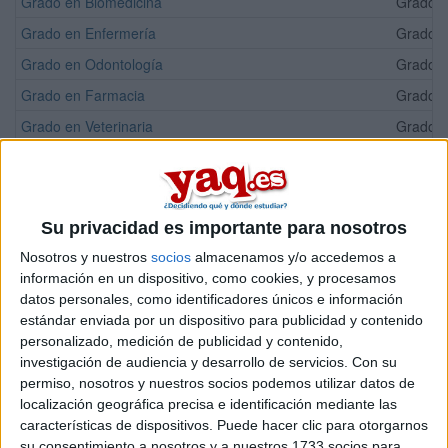
Grado en Biomedicina
Grado Of
Grado en Enfermería
Grado Of
Grado en Odontología
Grado Of
Grado en Farmacia
Grado Of
Grado en Veterinaria
Grado Of
Grado en Medicina
Grado Of
Grado en Psicología
Grado Of
Doble Grado en Farmacia + Nutrición Humana y Dietética
Grado Of
Su privacidad es importante para nosotros
Nosotros y nuestros
socios
almacenamos y/o accedemos a
UAX Málaga
información en un dispositivo, como cookies, y procesamos
Titulación
datos personales, como identificadores únicos e información
estándar enviada por un dispositivo para publicidad y contenido
Grado en Biomedicina
personalizado, medición de publicidad y contenido,
Grado en Ciencias de la Actividad Física y del Deporte
investigación de audiencia y desarrollo de servicios.
Con su
permiso, nosotros y nuestros socios podemos utilizar datos de
Grado en Diseño de Videojuegos
localización geográfica precisa e identificación mediante las
Grado en Diseño Industrial y Desarrollo de Producto
características de dispositivos. Puede hacer clic para otorgarnos
Grado en Enfermería
su consentimiento a nosotros y a nuestros 1733 socios para