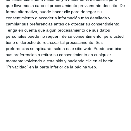
que llevemos a cabo el procesamiento previamente descrito. De
Grado en Farmacia
forma alternativa, puede hacer clic para denegar su
Grado en Fisioterapia
consentimiento o acceder a información más detallada y
cambiar sus preferencias antes de otorgar su consentimiento.
Grado en Inteligencia Artificial y Computación
Tenga en cuenta que algún procesamiento de sus datos
Grado en Odontología
personales puede no requerir de su consentimiento, pero usted
tiene el derecho de rechazar tal procesamiento. Sus
Grado en Analítica de Negocio (Business Analytics)
preferencias se aplicarán solo a este sitio web. Puede cambiar
Doble Grado en Ciencias de la Actividad Física y del Deporte + Fisi
sus preferencias o retirar su consentimiento en cualquier
momento volviendo a este sitio y haciendo clic en el botón
Máster Universitario en Fisioterapia Deportiva
"Privacidad" en la parte inferior de la página web.
Escuela Politécnica Superior
Titulación
Grado en Física
Grado en Ingeniería Biomédica
Grado en Ingeniería de Sistemas Industriales
Grado en Ingeniería Informática
Grado en Inteligencia Artificial y Computación