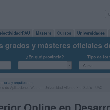
electividad/PAU
Masters
Cursos
Universidades
s grados y másteres oficiales 
¿En qué provincia?
Tipo de for
eniería y arquitectura
llo de Aplicaciones Web en: Universidad Alfonso X el Sabio - UAX
rior Online en Desarro