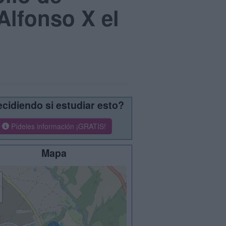
Alfonso X el
cidiendo si estudiar esto?
Pídeles información ¡GRATIS!
Mapa