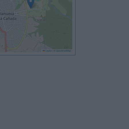
Leaflet
|
©
OpenStreetMap