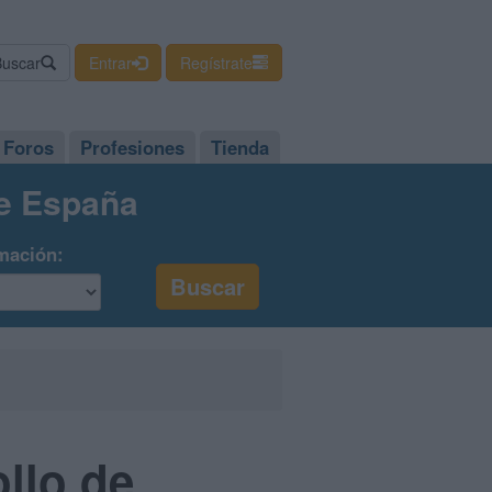
Buscar
Entrar
Regístrate
Foros
Profesiones
Tienda
de España
mación:
llo de