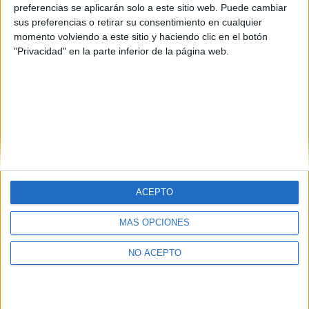
preferencias se aplicarán solo a este sitio web. Puede cambiar
sus preferencias o retirar su consentimiento en cualquier
momento volviendo a este sitio y haciendo clic en el botón
"Privacidad" en la parte inferior de la página web.
Leaflet
|
©
OpenStreetMap
ACEPTO
Quiénes somos
|
Contactar
|
Anúnciate
MÁS OPCIONES
Aviso legal
|
Politica de privacidad
|
Condiciones generales
|
Política
de cookies
© 2003-2026
Compás Mediterráneo S.L.
- Diego de León 47 - 28006
NO ACEPTO
Madrid [ESPAÑA] - Tel. +34 91 593 2767