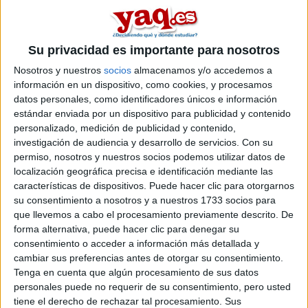
Contactar
Su privacidad es importante para nosotros
Avenida de la Universidad, 1
Nosotros y nuestros
socios
almacenamos y/o accedemos a
28691
Villanueva de la Cañada
información en un dispositivo, como cookies, y procesamos
Madrid
datos personales, como identificadores únicos e información
estándar enviada por un dispositivo para publicidad y contenido
Tel:
918 109 200
personalizado, medición de publicidad y contenido,
Fax:
918 109 102
investigación de audiencia y desarrollo de servicios.
Con su
permiso, nosotros y nuestros socios podemos utilizar datos de
Web:
http://www.uax.es
localización geográfica precisa e identificación mediante las
Mapa
características de dispositivos. Puede hacer clic para otorgarnos
su consentimiento a nosotros y a nuestros 1733 socios para
que llevemos a cabo el procesamiento previamente descrito. De
+
forma alternativa, puede hacer clic para denegar su
−
consentimiento o acceder a información más detallada y
cambiar sus preferencias antes de otorgar su consentimiento.
Tenga en cuenta que algún procesamiento de sus datos
personales puede no requerir de su consentimiento, pero usted
tiene el derecho de rechazar tal procesamiento. Sus