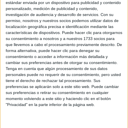
estándar enviada por un dispositivo para publicidad y contenido
personalizado, medición de publicidad y contenido,
Recibir más
investigación de audiencia y desarrollo de servicios.
Con su
permiso, nosotros y nuestros socios podemos utilizar datos de
información
localización geográfica precisa e identificación mediante las
características de dispositivos. Puede hacer clic para otorgarnos
su consentimiento a nosotros y a nuestros 1733 socios para
Rellena este formulario con tus datos y un texto con las
que llevemos a cabo el procesamiento previamente descrito. De
preguntas que quieres hacer. Al pulsar el botón de enviar,
forma alternativa, puede hacer clic para denegar su
los datos y la pregunta que has introducido se
consentimiento o acceder a información más detallada y
transmitirán electrónicamente a la Universidad Alfonso X
cambiar sus preferencias antes de otorgar su consentimiento.
el Sabio para que te respondan ellos directamente.
Tenga en cuenta que algún procesamiento de sus datos
Nombre:
*
personales puede no requerir de su consentimiento, pero usted
tiene el derecho de rechazar tal procesamiento. Sus
preferencias se aplicarán solo a este sitio web. Puede cambiar
Apellidos:
*
sus preferencias o retirar su consentimiento en cualquier
momento volviendo a este sitio y haciendo clic en el botón
Correo electrónico:
*
"Privacidad" en la parte inferior de la página web.
Tu país y prefijo teléfonico:
*