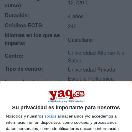
12.720 €
curso):
Duración:
4 años
Créditos ECTS:
240
Idiomas en los que se
Castellano
imparte:
Universidad Alfonso X el
Centro:
Sabio
Tipo de centro:
Universidad Privada
Escuela Politécnica
Lugar donde se imparte:
Superior
Avenida de la
Universidad, 1
Su privacidad es importante para nosotros
Dirección:
28691 Villanueva de la
Cañada
Nosotros y nuestros
socios
almacenamos y/o accedemos a
información en un dispositivo, como cookies, y procesamos
Madrid
datos personales, como identificadores únicos e información