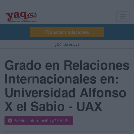
Toggl
navig
Buscar titulaciones
¿Dónde estoy?
Grado en Relaciones
Internacionales en:
Universidad Alfonso
X el Sabio - UAX
Pídeles información ¡GRATIS!