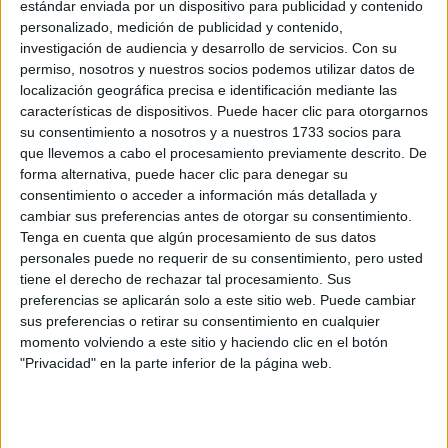
estándar enviada por un dispositivo para publicidad y contenido
personalizado, medición de publicidad y contenido,
Recibir más
investigación de audiencia y desarrollo de servicios.
Con su
permiso, nosotros y nuestros socios podemos utilizar datos de
información
localización geográfica precisa e identificación mediante las
características de dispositivos. Puede hacer clic para otorgarnos
Rellena este formulario con tus datos y un texto con las
su consentimiento a nosotros y a nuestros 1733 socios para
preguntas que quieres hacer. Al pulsar el botón de enviar,
que llevemos a cabo el procesamiento previamente descrito. De
los datos y la pregunta que has introducido se
forma alternativa, puede hacer clic para denegar su
transmitirán electrónicamente a la Universidad Alfonso X
consentimiento o acceder a información más detallada y
el Sabio para que te respondan ellos directamente.
cambiar sus preferencias antes de otorgar su consentimiento.
Tenga en cuenta que algún procesamiento de sus datos
Nombre:
*
personales puede no requerir de su consentimiento, pero usted
tiene el derecho de rechazar tal procesamiento. Sus
Apellidos:
*
preferencias se aplicarán solo a este sitio web. Puede cambiar
sus preferencias o retirar su consentimiento en cualquier
momento volviendo a este sitio y haciendo clic en el botón
Correo electrónico:
*
"Privacidad" en la parte inferior de la página web.
Tu país y prefijo teléfonico:
*