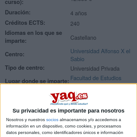
curso):
Duración:
4 años
Créditos ECTS:
240
Idiomas en los que se
Castellano
imparte:
Universidad Alfonso X el
Centro:
Sabio
Tipo de centro:
Universidad Privada
Facultad de Estudios
Lugar donde se imparte:
Sociales
Avenida de la
Universidad, 1
Dirección:
28691 Villanueva de la
Su privacidad es importante para nosotros
Cañada
Nosotros y nuestros
socios
almacenamos y/o accedemos a
Madrid
información en un dispositivo, como cookies, y procesamos
datos personales, como identificadores únicos e información