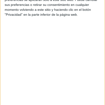
Universidad Alfonso X el Sabio
sus preferencias o retirar su consentimiento en cualquier
Doble Grado en Derecho + Relaciones Internacionales
momento volviendo a este sitio y haciendo clic en el botón
"Privacidad" en la parte inferior de la página web.
Universidad Pontificia Comillas
Doble Grado en Derecho + Relaciones Internacionales (E-5)
Universidad Pontificia Comillas
Doble Grado en Gestión de Políticas Públicas + Relaciones Interna
Universidad Pontificia Comillas
Doble Grado en Relaciones Internacionales + Comunicación Intern