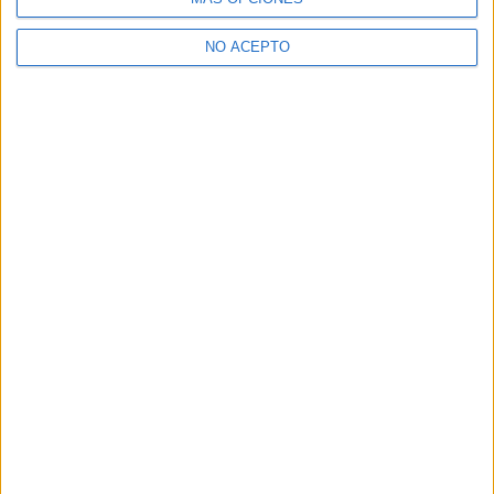
NO ACEPTO
Gente que quiere estudiar Relaciones
Internacionales
A 74 miembros les interesa esta carrera
Ver todos