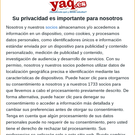
Universidad Pontificia Comillas
Grado en Relaciones Internacionales (Bachelor´s Degree in Internat
Su privacidad es importante para nosotros
Nosotros y nuestros
socios
almacenamos y/o accedemos a
información en un dispositivo, como cookies, y procesamos
datos personales, como identificadores únicos e información
Universidad Alfonso X el Sabio
estándar enviada por un dispositivo para publicidad y contenido
Grado en Relaciones Internacionales (en inglés)
personalizado, medición de publicidad y contenido,
investigación de audiencia y desarrollo de servicios.
Con su
permiso, nosotros y nuestros socios podemos utilizar datos de
Universidad Alfonso X el Sabio
localización geográfica precisa e identificación mediante las
Doble Grado en Administración y Dirección de Empresas (ADE) + R
características de dispositivos. Puede hacer clic para otorgarnos
su consentimiento a nosotros y a nuestros 1733 socios para
que llevemos a cabo el procesamiento previamente descrito. De
forma alternativa, puede hacer clic para denegar su
consentimiento o acceder a información más detallada y
Universidad Pontificia Comillas
cambiar sus preferencias antes de otorgar su consentimiento.
Doble Grado en Administración y Dirección de Empresas (ADE) + Re
Tenga en cuenta que algún procesamiento de sus datos
personales puede no requerir de su consentimiento, pero usted
tiene el derecho de rechazar tal procesamiento. Sus
preferencias se aplicarán solo a este sitio web. Puede cambiar