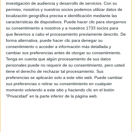
investigación de audiencia y desarrollo de servicios.
Con su
Lugar donde se
Facultad de Ciencias Humanas
permiso, nosotros y nuestros socios podemos utilizar datos de
imparte:
y Sociales (CIHS)
localización geográfica precisa e identificación mediante las
C/ Universidad Comillas, 3
características de dispositivos. Puede hacer clic para otorgarnos
su consentimiento a nosotros y a nuestros 1733 socios para
Dirección:
28049 Cantoblanco
que llevemos a cabo el procesamiento previamente descrito. De
Madrid
forma alternativa, puede hacer clic para denegar su
consentimiento o acceder a información más detallada y
cambiar sus preferencias antes de otorgar su consentimiento.
Tenga en cuenta que algún procesamiento de sus datos
Recibir más
personales puede no requerir de su consentimiento, pero usted
información
tiene el derecho de rechazar tal procesamiento. Sus
preferencias se aplicarán solo a este sitio web. Puede cambiar
sus preferencias o retirar su consentimiento en cualquier
Rellena este formulario con tus datos. Al pulsar el botón
momento volviendo a este sitio y haciendo clic en el botón
de enviar, los datos se transmitirán electrónicamente a
"Privacidad" en la parte inferior de la página web.
Comillas Universidad Pontificia para que te respondan
ellos directamente.
Nombre:
*
Apellidos:
*