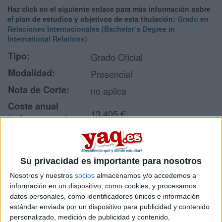
Haz click en el siguiente enlace para más información sobre
el plan de estudios y objetivos de esta titulación:
Grado en
Relaciones Internacionales (Bachelor´s Degree in
International Relations)
Tipo:
Grado Oficial
Modalidad:
Presencial
Nota de Corte:
no aplica
Coste anual
13.405 €
(primer curso):
Duración:
4 años
Créditos ECTS:
240
Su privacidad es importante para nosotros
Idiomas en los que
Inglés
Nosotros y nuestros
socios
almacenamos y/o accedemos a
se imparte:
información en un dispositivo, como cookies, y procesamos
Centro:
datos personales, como identificadores únicos e información
Universidad Pontificia Comillas
estándar enviada por un dispositivo para publicidad y contenido
Tipo de centro:
Universidad Privada
personalizado, medición de publicidad y contenido,