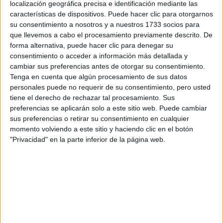
localización geográfica precisa e identificación mediante las
Grado Online en Marketing
características de dispositivos. Puede hacer clic para otorgarnos
Grado Online en Psicología
su consentimiento a nosotros y a nuestros 1733 socios para
que llevemos a cabo el procesamiento previamente descrito. De
Doble Grado en Administración y Dirección de Empresas (ADE) + R
forma alternativa, puede hacer clic para denegar su
Doble Grado en Administración y Dirección de Empresas (ADE) + 
consentimiento o acceder a información más detallada y
cambiar sus preferencias antes de otorgar su consentimiento.
Doble Grado en Administración y Dirección de Empresas (ADE) + M
Tenga en cuenta que algún procesamiento de sus datos
Doble Grado en Derecho + Relaciones Internacionales
personales puede no requerir de su consentimiento, pero usted
tiene el derecho de rechazar tal procesamiento. Sus
preferencias se aplicarán solo a este sitio web. Puede cambiar
sus preferencias o retirar su consentimiento en cualquier
momento volviendo a este sitio y haciendo clic en el botón
"Privacidad" en la parte inferior de la página web.
Contactar
Avenida de la Universidad, 1
28691
Villanueva de la Cañada
Madrid
Tel:
918 109 200
Fax:
918 109 102