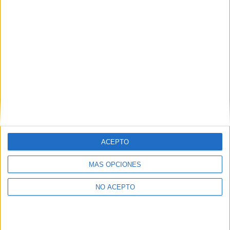
Web:
http://www.uax.es
Mapa
+
−
ACEPTO
MÁS OPCIONES
NO ACEPTO
Leaflet
|
©
OpenStreetMap