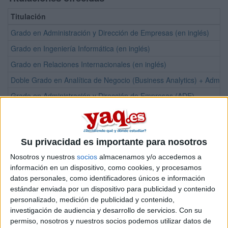
Titulación
Grado en Administración y Dirección de Empresas (en inglés)
Grado en Ingeniería Informática (en inglés)
Grado en Relaciones Internacionales (en inglés)
Doble Grado en Analítica de Negocio (Business Analytics) + Admin
Grado en Administración y Dirección de Empresas (ADE)
Grado en Analítica de Negocio (Business Analytics)
Grado en Derecho
Su privacidad es importante para nosotros
Grado en Marketing
Nosotros y nuestros
socios
almacenamos y/o accedemos a
Grado en Relaciones Internacionales
información en un dispositivo, como cookies, y procesamos
Grado Online en Administración y Dirección de Empresas (ADE)
datos personales, como identificadores únicos e información
estándar enviada por un dispositivo para publicidad y contenido
Grado Online en Derecho
personalizado, medición de publicidad y contenido,
Grado Online en Educación Infantil
investigación de audiencia y desarrollo de servicios.
Con su
permiso, nosotros y nuestros socios podemos utilizar datos de
Grado Online en Maestro de Educación Primaria