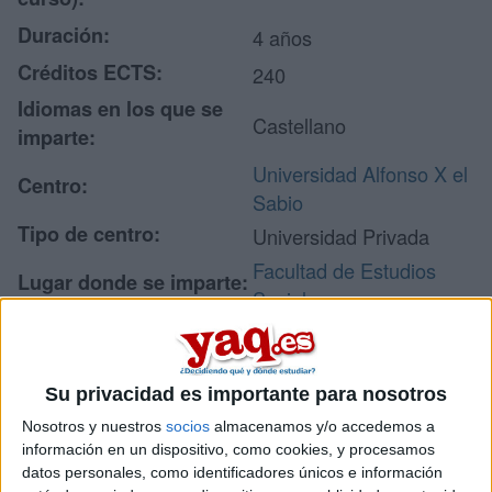
Duración:
4 años
Créditos ECTS:
240
Idiomas en los que se
Castellano
imparte:
Universidad Alfonso X el
Centro:
Sabio
Tipo de centro:
Universidad Privada
Facultad de Estudios
Lugar donde se imparte:
Sociales
Avenida de la
Universidad, 1
Dirección:
28691 Villanueva de la
Su privacidad es importante para nosotros
Cañada
Nosotros y nuestros
socios
almacenamos y/o accedemos a
Madrid
información en un dispositivo, como cookies, y procesamos
datos personales, como identificadores únicos e información