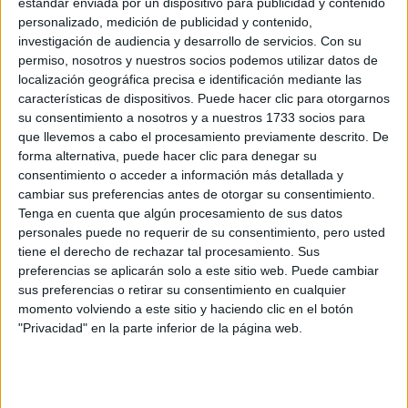
estándar enviada por un dispositivo para publicidad y contenido
personalizado, medición de publicidad y contenido,
Recibir más
investigación de audiencia y desarrollo de servicios.
Con su
permiso, nosotros y nuestros socios podemos utilizar datos de
información
localización geográfica precisa e identificación mediante las
características de dispositivos. Puede hacer clic para otorgarnos
Rellena este formulario con tus datos y un texto con las
su consentimiento a nosotros y a nuestros 1733 socios para
preguntas que quieres hacer. Al pulsar el botón de enviar,
que llevemos a cabo el procesamiento previamente descrito. De
los datos y la pregunta que has introducido se
forma alternativa, puede hacer clic para denegar su
transmitirán electrónicamente a la Universidad Alfonso X
consentimiento o acceder a información más detallada y
el Sabio para que te respondan ellos directamente.
cambiar sus preferencias antes de otorgar su consentimiento.
Nombre:
*
Tenga en cuenta que algún procesamiento de sus datos
personales puede no requerir de su consentimiento, pero usted
tiene el derecho de rechazar tal procesamiento. Sus
Apellidos:
*
preferencias se aplicarán solo a este sitio web. Puede cambiar
sus preferencias o retirar su consentimiento en cualquier
Correo electrónico:
*
momento volviendo a este sitio y haciendo clic en el botón
"Privacidad" en la parte inferior de la página web.
Tu país y prefijo teléfonico:
*