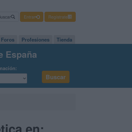
Buscar
Entrar
Regístrate
Foros
Profesiones
Tienda
de España
mación:
tica en: