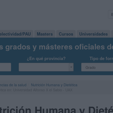
electividad/PAU
Masters
Cursos
Universidades
s grados y másteres oficiales 
¿En qué provincia?
Tipo de for
ncias de la salud
Nutrición Humana y Dietética
ica en: Universidad Alfonso X el Sabio - UAX
rición Humana y Dieté