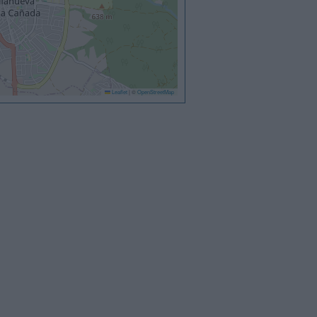
Leaflet
|
©
OpenStreetMap