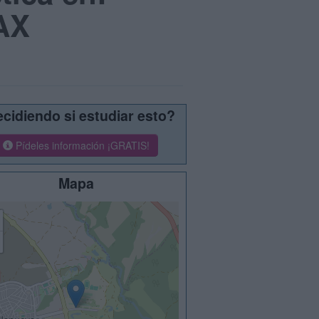
UAX
cidiendo si estudiar esto?
Pídeles información ¡GRATIS!
Mapa