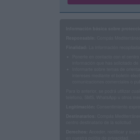
Información básica sobre protecci
Responsable:
Compás Mediterráneo 
Finalidad:
La información recopilada 
Ponerte en contacto con el centro
información que has solicitado de 
Informarte sobre temas de orienta
intereses mediante el boletín elec
comunicaciones comerciales o publ
Para lo anterior, se podrá utilizar c
teléfono, SMS, WhatsApp u otros med
Legitimación:
Consentimiento expres
Destinatarios:
Compás Mediterráneo 
centro destinatario de la solicitud.
Derechos:
Acceder, rectificar y sup
en nuestra polítia de privacidad.