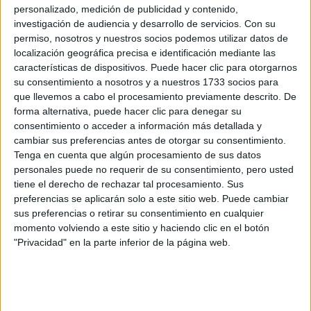
Recibir más
personalizado, medición de publicidad y contenido,
información
investigación de audiencia y desarrollo de servicios.
Con su
permiso, nosotros y nuestros socios podemos utilizar datos de
localización geográfica precisa e identificación mediante las
Rellena este formulario con tus datos y un texto con las
características de dispositivos. Puede hacer clic para otorgarnos
preguntas que quieres hacer. Al pulsar el botón de enviar,
su consentimiento a nosotros y a nuestros 1733 socios para
los datos y la pregunta que has introducido se
que llevemos a cabo el procesamiento previamente descrito. De
transmitirán electrónicamente a la Universidad Alfonso X
forma alternativa, puede hacer clic para denegar su
el Sabio para que te respondan ellos directamente.
consentimiento o acceder a información más detallada y
Nombre:
*
cambiar sus preferencias antes de otorgar su consentimiento.
Tenga en cuenta que algún procesamiento de sus datos
personales puede no requerir de su consentimiento, pero usted
Apellidos:
*
tiene el derecho de rechazar tal procesamiento. Sus
preferencias se aplicarán solo a este sitio web. Puede cambiar
Correo electrónico:
*
sus preferencias o retirar su consentimiento en cualquier
momento volviendo a este sitio y haciendo clic en el botón
"Privacidad" en la parte inferior de la página web.
Tu país y prefijo teléfonico:
*
Teléfono:
*