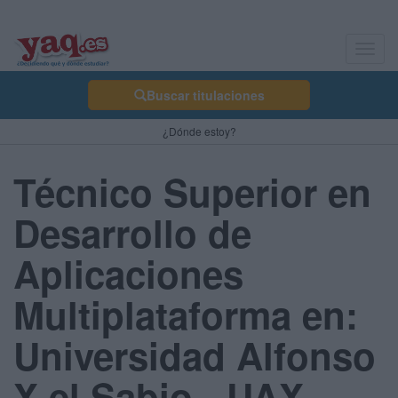
Toggl
navig
Buscar titulaciones
¿Dónde estoy?
Técnico Superior en
Desarrollo de
Aplicaciones
Multiplataforma en:
Universidad Alfonso
X el Sabio - UAX