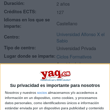
Duración:
2 años
Créditos ECTS:
127
Idiomas en los que se
Castellano
imparte:
Universidad Alfonso X el
Centro:
Sabio
Tipo de centro:
Universidad Privada
Lugar donde se imparte:
Ciclos Formativos
Avenida de la
Universidad, 1
Dirección:
28691 Villanueva de la
Cañada
Su privacidad es importante para nosotros
Madrid
Nosotros y nuestros
socios
almacenamos y/o accedemos a
información en un dispositivo, como cookies, y procesamos
datos personales, como identificadores únicos e información
estándar enviada por un dispositivo para publicidad y contenido