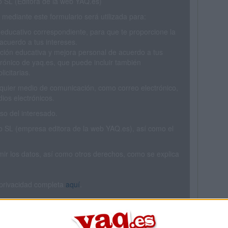
SL (Editora de la web YAQ.es)
mediante este formulario será utilizada para:
 educativo correspondiente, para que te proporcione la
acuerdo a tus intereses.
ción educativa y mejora personal de acuerdo a tus
trónico de yaq.es, que puede incluir también
icitarias.
ualquier medio de comunicación, como correo electrónico,
ios electrónicos.
o del interesado.
SL (empresa editora de la web YAQ.es), así como el
rimir los datos, así como otros derechos, como se explica
 privacidad completa
aquí
.