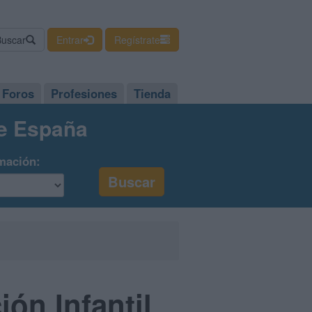
Buscar
Entrar
Regístrate
Foros
Profesiones
Tienda
de España
mación:
ón Infantil