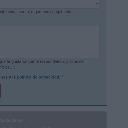
ando actualmente, o que has completado.
que te gustaría que te respondieran: plazos de
onibles…:
ones
y la
política de privacidad
:
*
ón de datos