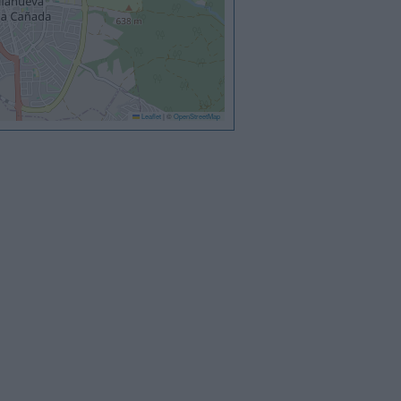
Leaflet
|
©
OpenStreetMap