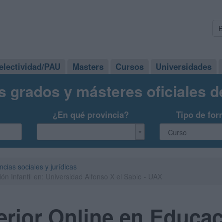
electividad/PAU
Masters
Cursos
Universidades
s grados y másteres oficiales 
¿En qué provincia?
Tipo de for
ncias sociales y jurídicas
ón Infantil en: Universidad Alfonso X el Sabio - UAX
rior Online en Educaci