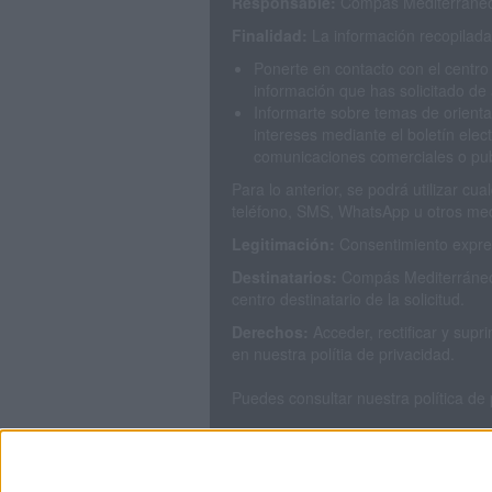
Responsable:
Compás Mediterráneo 
Finalidad:
La información recopilada 
Ponerte en contacto con el centro
información que has solicitado de 
Informarte sobre temas de orienta
intereses mediante el boletín elec
comunicaciones comerciales o publ
Para lo anterior, se podrá utilizar c
teléfono, SMS, WhatsApp u otros med
Legitimación:
Consentimiento expres
Destinatarios:
Compás Mediterráneo 
centro destinatario de la solicitud.
Derechos:
Acceder, rectificar y sup
en nuestra polítia de privacidad.
Puedes consultar nuestra política de