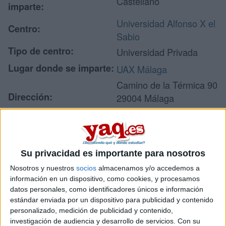
Castellano
imparte:
Universidad Alfonso X el
Centro:
Sabio
Tipo de centro:
Universidad Privada
Lugar donde se imparte:
UAX Málaga
Camino de la Térmica 90
Dirección:
29004 Málaga
Málaga
Recibir más
Su privacidad es importante para nosotros
información
Nosotros y nuestros
socios
almacenamos y/o accedemos a
información en un dispositivo, como cookies, y procesamos
datos personales, como identificadores únicos e información
Rellena este formulario con tus datos y un texto con las
estándar enviada por un dispositivo para publicidad y contenido
preguntas que quieres hacer. Al pulsar el botón de enviar,
personalizado, medición de publicidad y contenido,
los datos y la pregunta que has introducido se
investigación de audiencia y desarrollo de servicios.
Con su
transmitirán electrónicamente a la Universidad Alfonso X