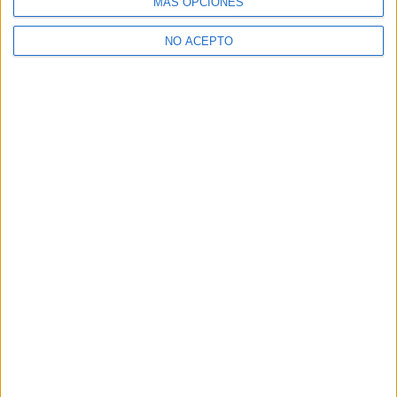
MÁS OPCIONES
Derechos:
Acceder, rectificar y suprimir los datos, así
como otros derechos, como se explica en nuestra polítia de
NO ACEPTO
privacidad.
Puedes consultar nuestra política de privacidad completa
aquí
.
¿Decidiendo si estudiar esto?
Pídeles información ¡GRATIS!
Mapa
+
−