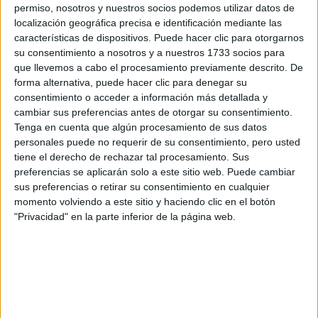
permiso, nosotros y nuestros socios podemos utilizar datos de
el Sabio para que te respondan ellos directamente.
localización geográfica precisa e identificación mediante las
Nombre:
*
características de dispositivos. Puede hacer clic para otorgarnos
su consentimiento a nosotros y a nuestros 1733 socios para
que llevemos a cabo el procesamiento previamente descrito. De
Apellidos:
*
forma alternativa, puede hacer clic para denegar su
consentimiento o acceder a información más detallada y
Correo electrónico:
*
cambiar sus preferencias antes de otorgar su consentimiento.
Tenga en cuenta que algún procesamiento de sus datos
personales puede no requerir de su consentimiento, pero usted
Tu país y prefijo teléfonico:
*
tiene el derecho de rechazar tal procesamiento. Sus
preferencias se aplicarán solo a este sitio web. Puede cambiar
sus preferencias o retirar su consentimiento en cualquier
momento volviendo a este sitio y haciendo clic en el botón
Teléfono:
*
"Privacidad" en la parte inferior de la página web.
Teléfono SIN incluir el prefijo de país
Código Postal:
*
Nivel de Estudios:
*