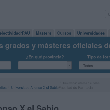
electividad/PAU
Masters
Cursos
Universidades
s grados y másteres oficiales 
¿En qué provincia?
Tipo de for
Universidad Alfonso X el Sabio
ritos
Universidad Alfonso X el Sabio
Facultad de Farmacia
onso X el Sabio