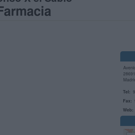
Farmacia
Aveni
2869
Madri
Tel:
9
Fax:
Web: