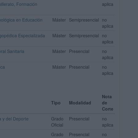
illerato, Formación
aplica
nológica en Educación
Máster
Semipresencial
no
aplica
ogopédica Especializada
Máster
Semipresencial
no
aplica
ral Sanitaria
Máster
Presencial
no
aplica
ica
Máster
Presencial
no
aplica
Nota
Tipo
Modalidad
de
Corte
a y del Deporte
Grado
Presencial
no
Oficial
aplica
Grado
Presencial
no