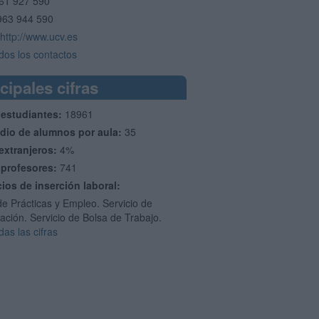
61 927 590
963 944 590
http://www.ucv.es
dos los contactos
cipales cifras
 estudiantes:
18961
dio de alumnos por aula:
35
extranjeros:
4%
 profesores:
741
cios de inserción laboral:
de Prácticas y Empleo. Servicio de
ación. Servicio de Bolsa de Trabajo.
das las cifras