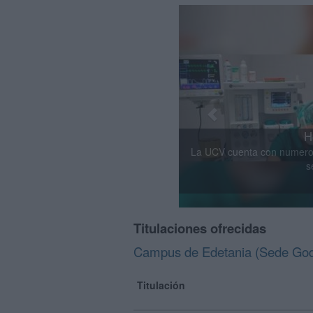
Previous
Sala Quirófano
Todas sus instalaciones están
el aprendi
Titulaciones ofrecidas
Campus de Edetania (Sede Godel
Titulación