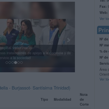
Tel:
9
Next
Fax:
Web:
Ver to
Prin
Nº de
Nº me
 del Hospital Virtual de la UCV
% de 
 equipadas con moderna tecnología para facilitar
Nº de
zaje y una enseñanza dinámica
Servi
Área 
Orient
Ver to
la - Burjassot- Santísima Trinidad)
Nota
Tipo
Modalidad
de
Corte