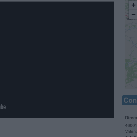
+
−
Con
Direc
4600
Valen