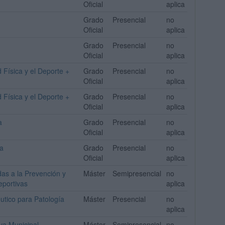
Oficial
aplica
Grado
Presencial
no
Oficial
aplica
Grado
Presencial
no
Oficial
aplica
 Física y el Deporte +
Grado
Presencial
no
Oficial
aplica
 Física y el Deporte +
Grado
Presencial
no
Oficial
aplica
a
Grado
Presencial
no
Oficial
aplica
ia
Grado
Presencial
no
Oficial
aplica
das a la Prevención y
Máster
Semipresencial
no
eportivas
aplica
éutico para Patología
Máster
Presencial
no
aplica
va Municipal
Máster
Semipresencial
no