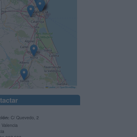
Leaflet
|
©
OpenStreetMap
tactar
ción:
C/ Quevedo, 2
1
Valencia
cia