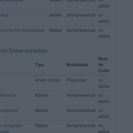
aplica
rtiva
Máster
Semipresencial
no
aplica
 del Enfermo Neurológico
Máster
Semipresencial
no
aplica
 los Desamparados)
Nota
Tipo
Modalidad
de
Corte
Grado Oficial
Presencial
no
aplica
nfermería
Máster
Semipresencial
no
aplica
Integridad
Máster
Semipresencial
no
aplica
en Ecografía
Máster
Semipresencial
no
enoso
aplica