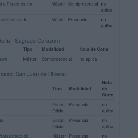
al a Personas con
Máster
Semipresencial
no
aplica
abilitación de
Máster
Presencial
no
aplica
ella - Sagrado Corazón)
Tipo
Modalidad
Nota de Corte
siva
Máster
Semipresencial
no aplica
assot San Juan de Rivera)
Nota
Tipo
Modalidad
de
Corte
Grado
Presencial
no
Oficial
aplica
ia
Grado
Presencial
no
Oficial
aplica
Profesorado de
Máster
Presencial
no