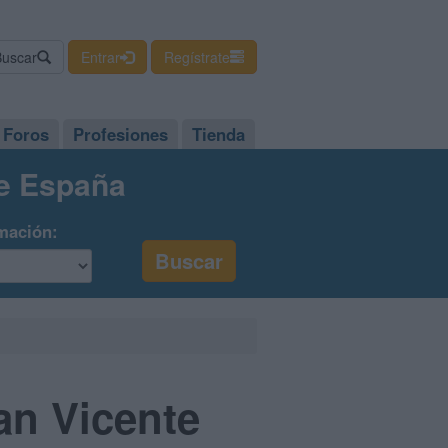
Buscar
Entrar
Regístrate
Foros
Profesiones
Tienda
de España
mación:
an Vicente