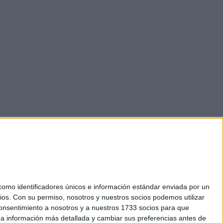
mo identificadores únicos e información estándar enviada por un
ios.
Con su permiso, nosotros y nuestros socios podemos utilizar
okies
 consentimiento a nosotros y a nuestros 1733 socios para que
el. +34 91 593 2767
 a información más detallada y cambiar sus preferencias antes de