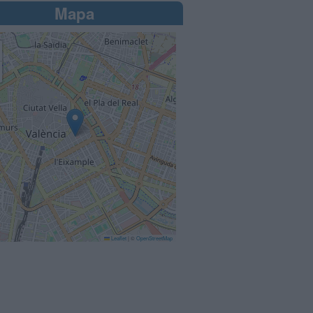
Mapa
Leaflet
|
©
OpenStreetMap