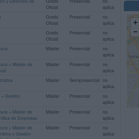
ón y Dirección de
Grado
Presencial
no
Oficial
aplica
a
Grado
Presencial
no
+
Oficial
aplica
−
Grado
Presencial
no
Oficial
aplica
cura
Máster
Presencial
no
aplica
cura + Máster de
Máster
Presencial
no
cal
aplica
trativa
Máster
Semipresencial
no
aplica
 + Gestión
Máster
Presencial
no
aplica
cura + Máster de
Máster
Presencial
no
rídica de Empresas
aplica
cura + Máster de
Máster
Presencial
no
ítimo y Gestión
aplica