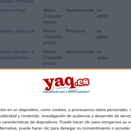
arítimo-Portuaria
esoría Fiscal
Máster
Semipresencial
no
(Titulación
aplica
propia)
esoría Jurídica de
Máster
Presencial
no
(Titulación
aplica
propia)
erecho Marítimo y
Máster
Semipresencial
no
mpresa Marítimo-
(Titulación
aplica
propia)
 en un dispositivo, como cookies, y procesamos datos personales, co
Quiénes somos
|
Contactar
|
Anúnciate
blicidad y contenido, investigación de audiencia y desarrollo de servic
o legal
|
Politica de privacidad
|
Condiciones generales
|
Política de co
as características de dispositivos. Puede hacer clic para otorgarnos su
s Mediterráneo S.L.
- Diego de León 47 - 28006 Madrid [ESPAÑA] - T
ternativa, puede hacer clic para denegar su consentimiento o acceder