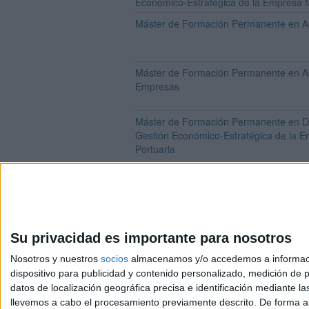
Económico-Estratégica de la Empresa M
Máster de Formación Permanente en As
Máster de Formación Permanente en As
Empresas
Máster de Formación Permanente en D
Gestión Económico-Estratégica de la E
Portuaria
Su privacidad es importante para nosotros
Nosotros y nuestros
socios
almacenamos y/o accedemos a información
dispositivo para publicidad y contenido personalizado, medición de pu
Avis
datos de localización geográfica precisa e identificación mediante l
© 2003-2026
Compá
llevemos a cabo el procesamiento previamente descrito. De forma al