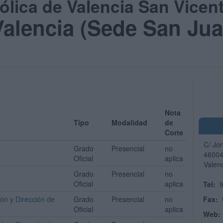
ólica de Valencia San Vicent
alencia (Sede San Jua
Nota
Tipo
Modalidad
de
Corte
C/ Jo
Grado
Presencial
no
4600
Oficial
aplica
Valen
Grado
Presencial
no
Oficial
aplica
Tel:
9
ón y Dirección de
Grado
Presencial
no
Fax:
Oficial
aplica
Web: