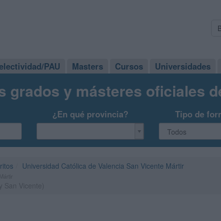
electividad/PAU
Masters
Cursos
Universidades
s grados y másteres oficiales 
¿En qué provincia?
Tipo de for
ritos
Universidad Católica de Valencia San Vicente Mártir
Mártir
y San Vicente)