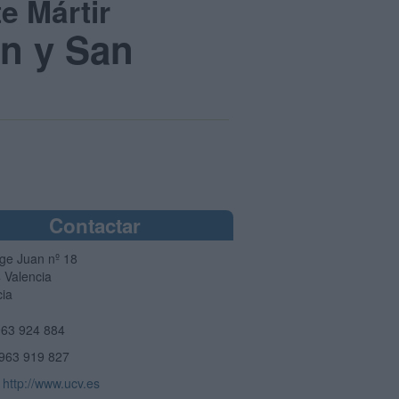
e Mártir
n y San
Contactar
rge Juan nº 18
4
Valencia
cia
63 924 884
963 919 827
http://www.ucv.es