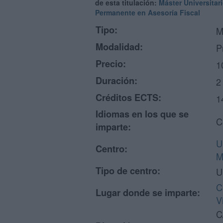
de esta titulación:
Máster Universitar
Permanente en Asesoría Fiscal
Tipo:
M
Modalidad:
P
Precio:
1
Duración:
2
Créditos ECTS:
1
Idiomas en los que se
C
imparte:
U
Centro:
M
Tipo de centro:
U
C
Lugar donde se imparte:
V
C