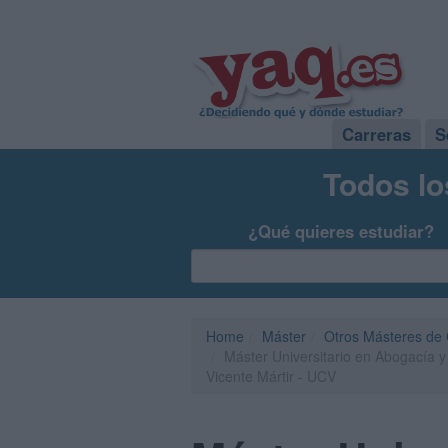
Carreras
S
Todos lo
¿Qué quieres estudiar?
Home
Máster
Otros Másteres de C
Máster Universitario en Abogacía 
Vicente Mártir - UCV