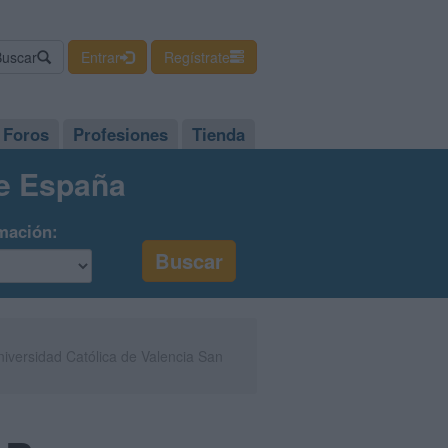
Buscar
Entrar
Regístrate
Foros
Profesiones
Tienda
de España
mación:
iversidad Católica de Valencia San