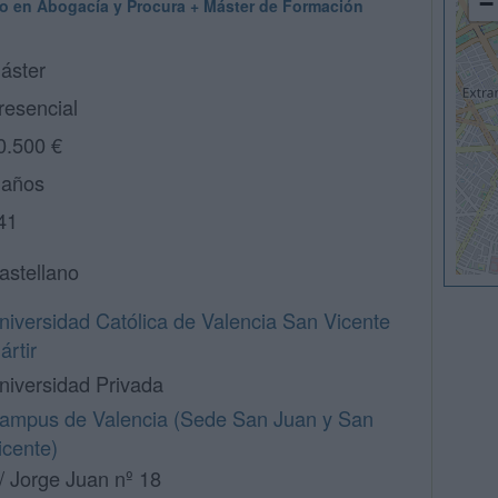
−
io en Abogacía y Procura + Máster de Formación
áster
resencial
0.500 €
 años
41
astellano
niversidad Católica de Valencia San Vicente
ártir
niversidad Privada
ampus de Valencia (Sede San Juan y San
icente)
/ Jorge Juan nº 18