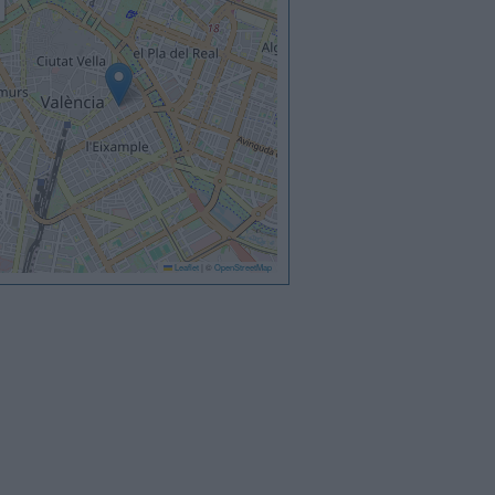
Leaflet
|
©
OpenStreetMap