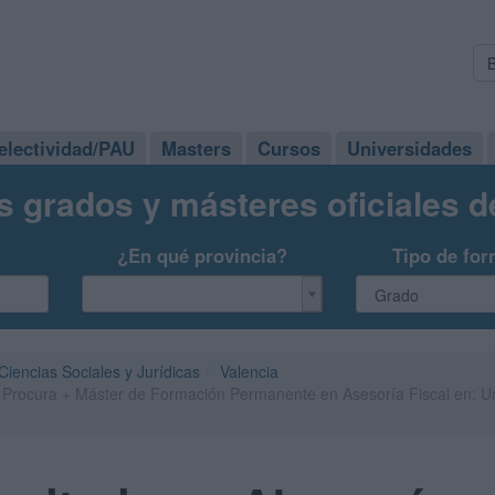
electividad/PAU
Masters
Cursos
Universidades
s grados y másteres oficiales 
¿En qué provincia?
Tipo de for
iencias Sociales y Jurídicas
Valencia
y Procura + Máster de Formación Permanente en Asesoría Fiscal en: Un