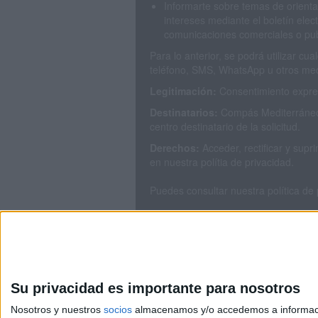
Informarte sobre temas de orienta
intereses mediante el boletín elec
comunicaciones comerciales o publ
Para lo anterior, se podrá utilizar c
teléfono, SMS, WhatsApp u otros med
Legitimación:
Consentimiento expres
Destinatarios:
Compás Mediterráneo 
centro destinatario de la solicitud.
Derechos:
Acceder, rectificar y sup
en nuestra polítia de privacidad.
Puedes consultar nuestra política de
Su privacidad es importante para nosotros
Nosotros y nuestros
socios
almacenamos y/o accedemos a información