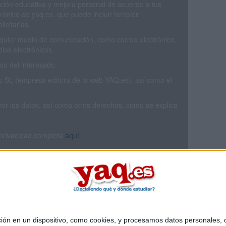
ción educativa y mejora personal de acuerdo a tus
trónico de yaq.es, que puede incluir también
icitarias.
ualquier medio de comunicación, como correo electrónico,
ios electrónicos.
o del interesado.
SL (empresa editora de la web YAQ.es), así como el
rimir los datos, así como otros derechos, como se explica
 privacidad completa
aquí
.
 en un dispositivo, como cookies, y procesamos datos personales, co
Quiénes somos
|
Contactar
|
Anúnciate