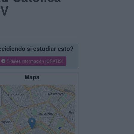
CV
cidiendo si estudiar esto?
Pídeles información ¡GRATIS!
Mapa