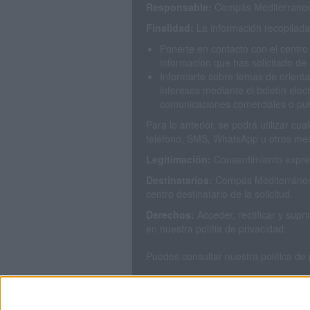
Responsable:
Compás Mediterráneo 
Finalidad:
La información recopilada 
Ponerte en contacto con el centro
información que has solicitado de 
Informarte sobre temas de orienta
intereses mediante el boletín elec
comunicaciones comerciales o publ
Para lo anterior, se podrá utilizar c
teléfono, SMS, WhatsApp u otros med
Legitimación:
Consentimiento expres
Destinatarios:
Compás Mediterráneo 
centro destinatario de la solicitud.
Derechos:
Acceder, rectificar y sup
en nuestra polítia de privacidad.
Puedes consultar nuestra política de