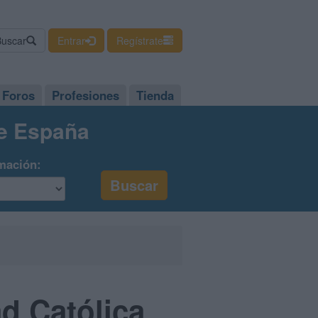
Buscar
Entrar
Regístrate
Foros
Profesiones
Tienda
de España
mación:
d Católica