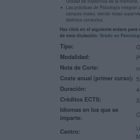
Unidad de trastornos de la memoria.
Las prácticas de Psicología integran 
campos reales, siendo éstas supervis
distintos contextos.
Haz click en el siguiente enlace para
de esta titulación:
Grado en Psicolog
Tipo:
G
Modalidad:
P
Nota de Corte:
n
Coste anual (primer curso):
5
Duración:
4
Créditos ECTS:
2
Idiomas en los que se
C
imparte:
U
Centro:
M