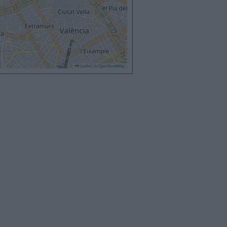
Leaflet
|
©
OpenStreetMap