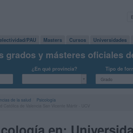
electividad/PAU
Masters
Cursos
Universidades
s grados y másteres oficiales 
¿En qué provincia?
Tipo de for
ncias de la salud
Psicología
d Católica de Valencia San Vicente Mártir - UCV
cología en: Universida