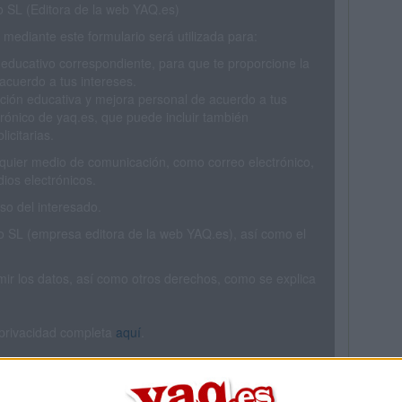
SL (Editora de la web YAQ.es)
mediante este formulario será utilizada para:
 educativo correspondiente, para que te proporcione la
acuerdo a tus intereses.
ción educativa y mejora personal de acuerdo a tus
trónico de yaq.es, que puede incluir también
icitarias.
ualquier medio de comunicación, como correo electrónico,
ios electrónicos.
o del interesado.
SL (empresa editora de la web YAQ.es), así como el
rimir los datos, así como otros derechos, como se explica
 privacidad completa
aquí
.