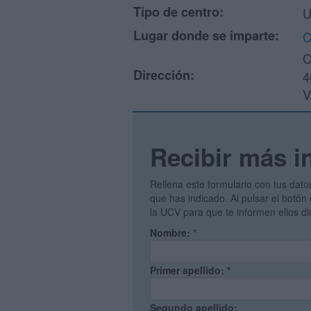
Tipo de centro:
U
Lugar donde se imparte:
C
C
Dirección:
4
V
Recibir más i
Rellena este formulario con tus dato
que has indicado. Al pulsar el botón 
la UCV para que te informen ellos d
Nombre:
*
Primer apellido:
*
Segundo apellido: