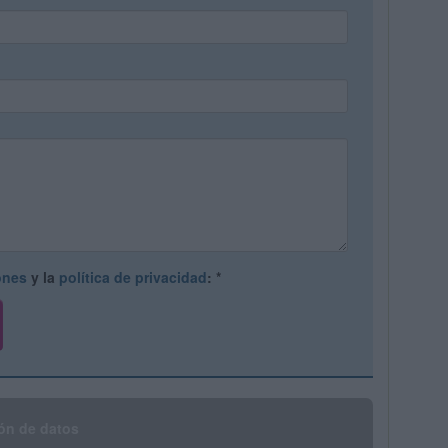
ones
y la
política de privacidad
:
*
ón de datos