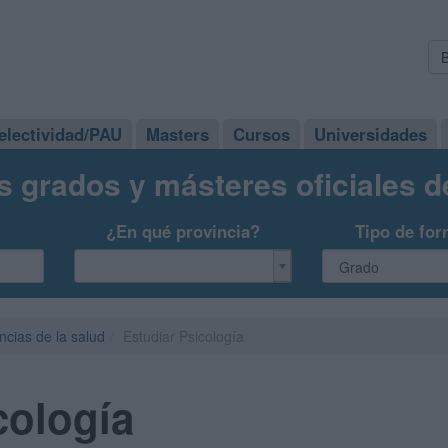
electividad/PAU
Masters
Cursos
Universidades
s grados y másteres oficiales 
¿En qué provincia?
Tipo de for
ncias de la salud
Estudiar Psicología
cología