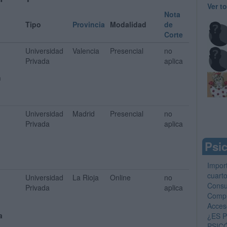
Ver t
Nota
Tipo
Provincia
Modalidad
de
Corte
Universidad
Valencia
Presencial
no
Privada
aplica
n
Universidad
Madrid
Presencial
no
Privada
aplica
Psic
Impor
cuart
Universidad
La Rioja
Online
no
Consu
Privada
aplica
Compr
Acces
a
¿ES 
PSIC