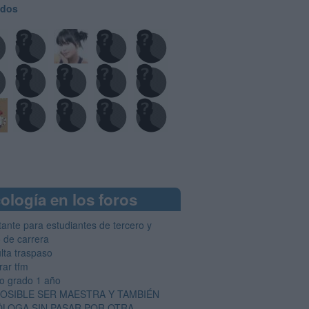
odos
ología en los foros
tante para estudiantes de tercero y
o de carrera
lta traspaso
ar tfm
o grado 1 año
POSIBLE SER MAESTRA Y TAMBIÉN
ÓLOGA SIN PASAR POR OTRA