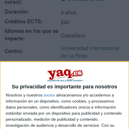
curso):
Duración:
4 años
Créditos ECTS:
240
Idiomas en los que se
Castellano
imparte:
Universidad Internacional
Centro:
de La Rioja
Tipo de centro:
Universidad Privada
Lugar donde se
Online
imparte:
Su privacidad es importante para nosotros
Avda de la Paz, 137
Nosotros y nuestros
socios
almacenamos y/o accedemos a
Dirección:
26006 Logroño
información en un dispositivo, como cookies, y procesamos
La Rioja
datos personales, como identificadores únicos e información
estándar enviada por un dispositivo para publicidad y contenido
personalizado, medición de publicidad y contenido,
investigación de audiencia y desarrollo de servicios.
Con su