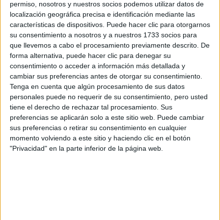
Recibir más
permiso, nosotros y nuestros socios podemos utilizar datos de
información
localización geográfica precisa e identificación mediante las
características de dispositivos. Puede hacer clic para otorgarnos
su consentimiento a nosotros y a nuestros 1733 socios para
Rellena este formulario con tus datos y un texto con las
que llevemos a cabo el procesamiento previamente descrito. De
preguntas que quieres hacer. Al pulsar el botón de enviar,
forma alternativa, puede hacer clic para denegar su
los datos y la pregunta que has introducido se
consentimiento o acceder a información más detallada y
transmitirán electrónicamente a la Universidad
cambiar sus preferencias antes de otorgar su consentimiento.
Internacional de La Rioja (UNIR) para que te respondan
Tenga en cuenta que algún procesamiento de sus datos
ellos directamente.
personales puede no requerir de su consentimiento, pero usted
Nombre:
*
tiene el derecho de rechazar tal procesamiento. Sus
preferencias se aplicarán solo a este sitio web. Puede cambiar
sus preferencias o retirar su consentimiento en cualquier
Apellidos:
*
momento volviendo a este sitio y haciendo clic en el botón
"Privacidad" en la parte inferior de la página web.
Email:
*
País:
*